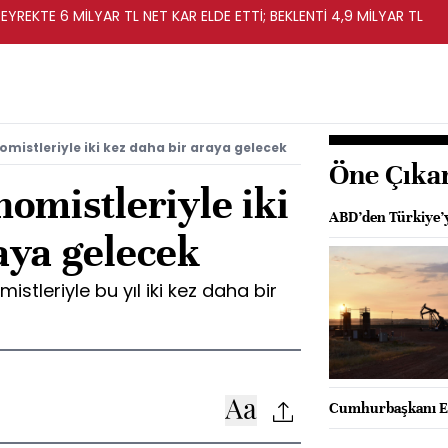
EYREKTE 6 MİLYAR TL NET KAR ELDE ETTİ; BEKLENTİ 4,9 MİLYAR TL
mistleriyle iki kez daha bir araya gelecek
Öne Çıka
omistleriyle iki
ABD’den Türkiye’y
aya gelecek
tleriyle bu yıl iki kez daha bir
Cumhurbaşkanı Er