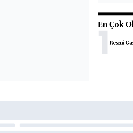
En Çok O
1
Resmi Ga