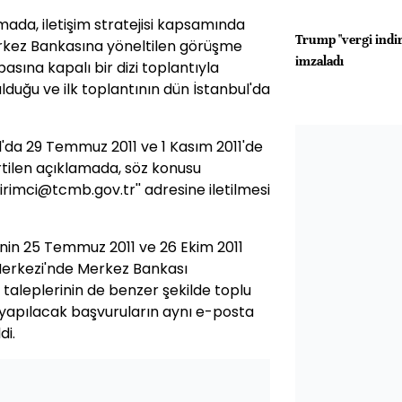
ada, iletişim stratejisi kapsamında
Trump "vergi indir
rkez Bankasına yöneltilen görüşme
imzaladı
asına kapalı bir dizi toplantıyla
uğu ve ilk toplantının dün İstanbul'da
l'da 29 Temmuz 2011 ve 1 Kasım 2011'de
rtilen açıklamada, söz konusu
tirimci@tcmb.gov.tr'' adresine iletilmesi
rinin 25 Temmuz 2011 ve 26 Ekim 2011
 Merkezi'nde Merkez Bankası
ı taleplerinin de benzer şekilde toplu
yapılacak başvuruların aynı e-posta
di.