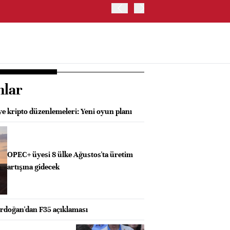
ABD HAZİNE BAKANLIĞI'NIN
nlar
e kripto düzenlemeleri: Yeni oyun planı
OPEC+ üyesi 8 ülke Ağustos'ta üretim
artışına gidecek
doğan'dan F35 açıklaması