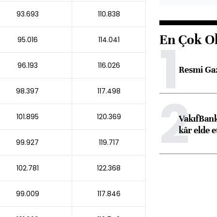
93.693
110.838
En Çok O
1
95.016
114.041
96.193
116.026
Resmi Ga
98.397
117.498
2
101.895
120.369
VakıfBank
kâr elde e
99.927
119.717
102.781
122.368
99.009
117.846