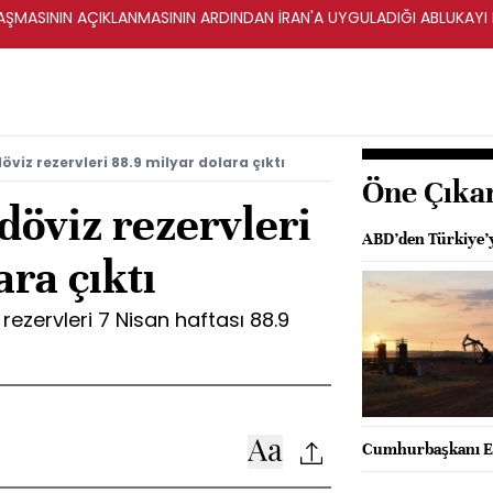
ŞMASININ AÇIKLANMASININ ARDINDAN İRAN'A UYGULADIĞI ABLUKAYI
öviz rezervleri 88.9 milyar dolara çıktı
Öne Çıka
döviz rezervleri
ABD’den Türkiye’y
ara çıktı
rezervleri 7 Nisan haftası 88.9
Cumhurbaşkanı Er