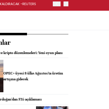
 KALDIRACAK -REUTERS
ABD DIŞİŞLERİ BAKANLIĞI
UYGULANACAK
nlar
e kripto düzenlemeleri: Yeni oyun planı
OPEC+ üyesi 8 ülke Ağustos'ta üretim
artışına gidecek
doğan'dan F35 açıklaması