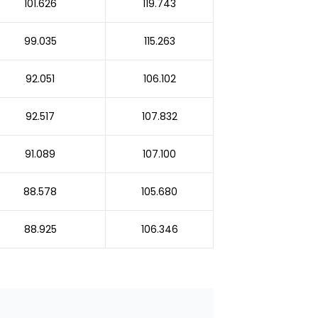
101.626
119.743
99.035
115.263
92.051
106.102
92.517
107.832
91.089
107.100
88.578
105.680
88.925
106.346