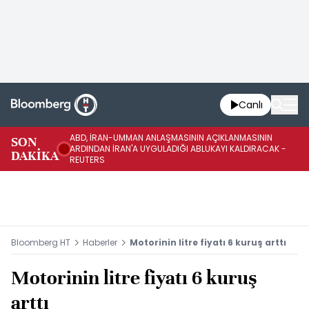
Canlı
ABD, İRAN-UMMAN ANLAŞMASININ AÇIKLANMASININ
AB
SON
ARDINDAN İRAN'A UYGULADIĞI ABLUKAYI KALDIRACAK -
GE
DAKİKA
REUTERS
UY
Bloomberg HT
Haberler
Motorinin litre fiyatı 6 kuruş arttı
Motorinin litre fiyatı 6 kuruş
arttı