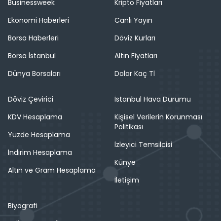
Businessweek
Kripto Fiyatları
Ekonomi Haberleri
Canlı Yayın
Borsa Haberleri
Döviz Kurları
Borsa İstanbul
Altın Fiyatları
Dünya Borsaları
Dolar Kaç Tl
Döviz Çevirici
İstanbul Hava Durumu
KDV Hesaplama
Kişisel Verilerin Korunması
Politikası
Yüzde Hesaplama
İzleyici Temsilcisi
İndirim Hesaplama
Künye
Altın ve Gram Hesaplama
İletişim
Biyografi