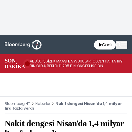
Canlı
SON
ABD'DE İŞSİZLİK MAAŞI BAŞVURULARI GEÇEN HAFTA 199
FE
DAKİKA
BİN OLDU; BEKLENTİ 205 BİN, ÖNCEKİ 198 BİN
İL
Bloomberg HT
Haberler
Nakit dengesi Nisan'da 1,4 milyar
lira fazla verdi
Nakit dengesi Nisan'da 1,4 milyar