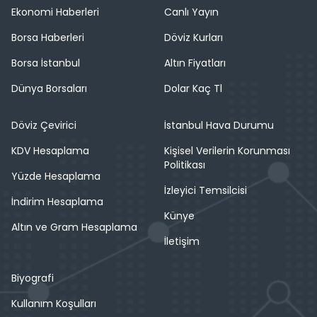
Ekonomi Haberleri
Canlı Yayın
Borsa Haberleri
Döviz Kurları
Borsa İstanbul
Altın Fiyatları
Dünya Borsaları
Dolar Kaç Tl
Döviz Çevirici
İstanbul Hava Durumu
KDV Hesaplama
Kişisel Verilerin Korunması
Politikası
Yüzde Hesaplama
İzleyici Temsilcisi
İndirim Hesaplama
Künye
Altın ve Gram Hesaplama
İletişim
Biyografi
Kullanım Koşulları