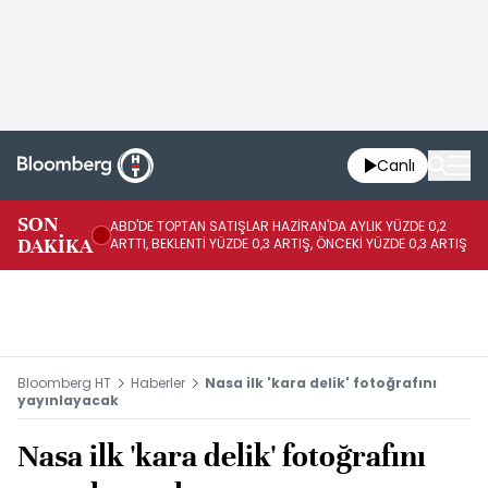
Canlı
SON
ABD'DE TOPTAN SATIŞLAR HAZİRAN'DA AYLIK YÜZDE 0,2
AP
DAKİKA
ARTTI, BEKLENTİ YÜZDE 0,3 ARTIŞ, ÖNCEKİ YÜZDE 0,3 ARTIŞ
KA
Bloomberg HT
Haberler
Nasa ilk 'kara delik' fotoğrafını
yayınlayacak
Nasa ilk 'kara delik' fotoğrafını