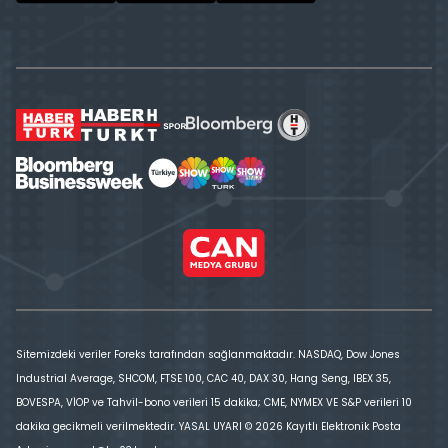
Sitemizdeki veriler Foreks tarafından sağlanmaktadır. NASDAQ, Dow Jones
Industrial Average, SHCOM, FTSE 100, CAC 40, DAX 30, Hang Seng, IBEX 35,
BOVESPA, VİOP ve Tahvil-bono verileri 15 dakika; CME, NYMEX VE S&P verileri 10
dakika gecikmeli verilmektedir. YASAL UYARI © 2026 Kayıtlı Elektronik Posta