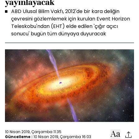
yayınlayacak
ABD Ulusal Bilim Vakfı, 2012'de bir kara deliğin
çevresini gözlemlemek için kurulan Event Horizon
Teleskobu'ndan (EHT) elde edilen 'çığır açıcı
sonucu' bugün tüm dünyaya duyuracak
10 Nisan 2019, Çarşamba 11:35
Güncelleme :
10 Nisan 2019, Çarşamba 16:03