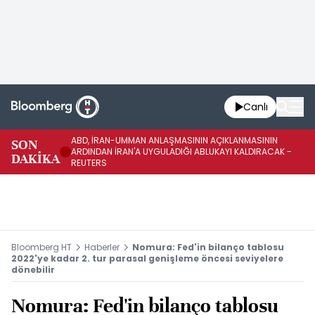
Canlı
ABD, İRAN-UMMAN ANLAŞMASININ AÇIKLANMASININ
AB
SON
ARDINDAN İRAN'A UYGULADIĞI ABLUKAYI KALDIRACAK -
GE
DAKİKA
REUTERS
UY
Bloomberg HT
Haberler
Nomura: Fed'in bilanço tablosu
2022'ye kadar 2. tur parasal genişleme öncesi seviyelere
dönebilir
Nomura: Fed'in bilanço tablosu