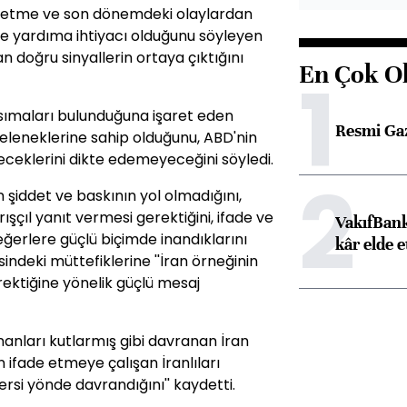
şa etme ve son dönemdeki olaylardan
e yardıma ihtiyacı olduğunu söyleyen
 doğru sinyallerin ortaya çıktığını
En Çok O
1
sımaları bulunduğuna işaret eden
Resmi Ga
geleneklerine sahip olduğunu, ABD'nin
eceklerini dikte edemeyeceğini söyledi.
2
 şiddet ve baskının yol olmadığını,
ışçıl yanıt vermesi gerektiğini, ifade ve
VakıfBank
ğerlere güçlü biçimde inandıklarını
kâr elde e
deki müttefiklerine ''İran örneğinin
rektiğine yönelik güçlü mesaj
anları kutlarmış gibi davranan İran
an ifade etmeye çalışan İranlıları
rsi yönde davrandığını'' kaydetti.