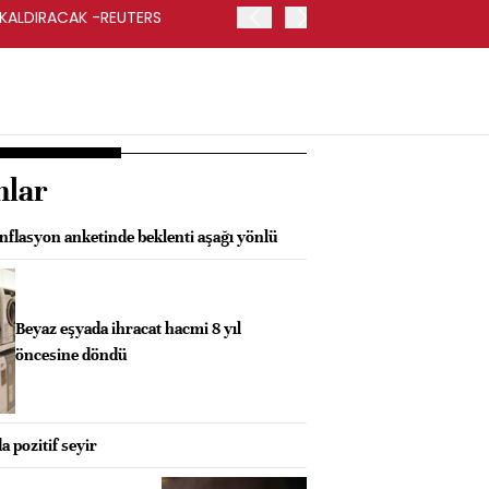
 KALDIRACAK -REUTERS
ABD DIŞİŞLERİ BAKANLIĞI
UYGULANACAK
nlar
nflasyon anketinde beklenti aşağı yönlü
Beyaz eşyada ihracat hacmi 8 yıl
öncesine döndü
a pozitif seyir