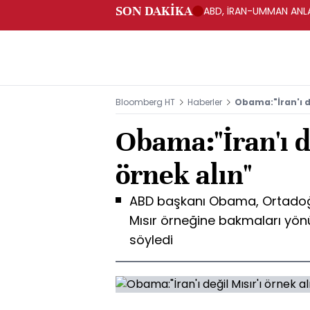
SON DAKİKA
ABD, İRAN-UMMAN ANLA
Bloomberg HT
Haberler
Obama:"İran'ı de
Obama:"İran'ı d
örnek alın"
ABD başkanı Obama, Ortadoğu'
Mısır örneğine bakmaları yön
söyledi