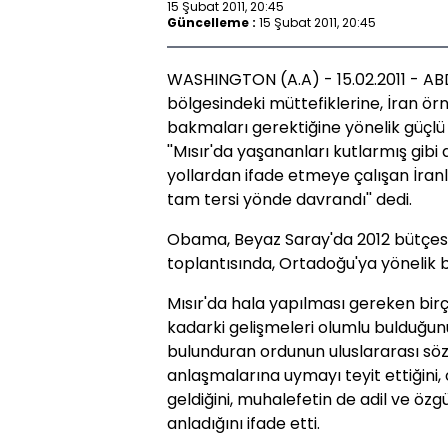
15 Şubat 2011, 20:45
Güncelleme :
15 Şubat 2011, 20:45
WASHINGTON (A.A) - 15.02.2011 - A
bölgesindeki müttefiklerine, İran örn
bakmaları gerektiğine yönelik güçlü 
''Mısır'da yaşananları kutlarmış gibi 
yollardan ifade etmeye çalışan İranl
tam tersi yönde davrandı'' dedi.
Obama, Beyaz Saray'da 2012 bütçesiyl
toplantısında, Ortadoğu'ya yönelik ba
Mısır'da hala yapılması gereken bi
kadarki gelişmeleri olumlu bulduğun
bulunduran ordunun uluslararası sözle
anlaşmalarına uymayı teyit ettiğini
geldiğini, muhalefetin de adil ve öz
anladığını ifade etti.