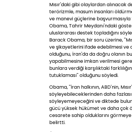
Mısır'daki gibi olaylardan alınacak 
terörizmle, masum insanları öldürme
ve manevi güçlerine başvurmasıyla 
Obama, Tahrir Meydanı'ndaki gösteri
uluslararası destek topladığını söyle
Barack Obama, bir soru üzerine, ''Mısı
ve şikayetlerini ifade edebilmesi ve
olduğunu, İran'da da doğru olanın bu
yapabilmesine imkan verilmesi gerekti
bunlara verdiği karşılıktaki farklılığ
tutuklaması'' olduğunu söyledi.
Obama, ''İran halkının, ABD'nin, Mısır
söyleyebileceklerinden daha fazlasın
söyleyemeyeceğini ve diktede bulu
gücü yüksek hükümet ve daha çok öz
cesarete sahip olduklarını görmeye
belirtti.