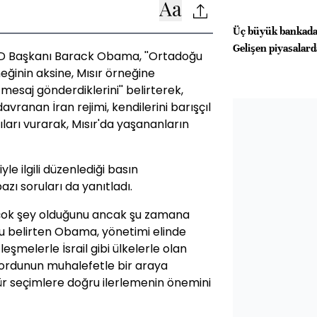
Üç büyük bankadan
Gelişen piyasalarda
BD Başkanı Barack Obama, ''Ortadoğu
eğinin aksine, Mısır örneğine
mesaj gönderdiklerini'' belirterek,
davranan İran rejimi, kendilerini barışçıl
ıları vurarak, Mısır'da yaşananların
e ilgili düzenlediği basın
zı soruları da yanıtladı.
rçok şey olduğunu ancak şu zamana
u belirten Obama, yönetimi elinde
şmelerle İsrail gibi ülkelerle olan
, ordunun muhalefetle bir araya
gür seçimlere doğru ilerlemenin önemini