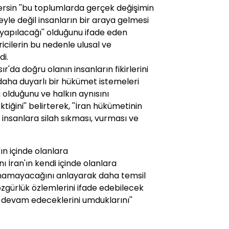
dersin ''bu toplumlarda gerçek değişimin
yle değil insanların bir araya gelmesi
yapılacağı'' olduğunu ifade eden
cilerin bu nedenle ulusal ve
di.
r'da doğru olanın insanların fikirlerini
 daha duyarlı bir hükümet istemeleri
 olduğunu ve halkın aynısını
ğini'' belirterek, ''İran hükümetinin
ın insanlara silah sıkması, vurması ve
'ın içinde olanlara
ı İran'ın kendi içinde olanlara
namayacağını anlayarak daha temsil
gürlük özlemlerini ifade edebilecek
 devam edeceklerini umduklarını''