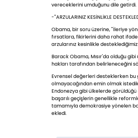
vereceklerini umduğunu dile getirdi.
-''ARZULARINIZ KESİNLİKLE DESTEKLE
Obama, bir soru üzerine, ''İleriye yö
fırsatlara, fikirlerini daha rahat if
arzularınız kesinlikle desteklediğimiz 
Barack Obama, Mısır'da olduğu gibi ü
hakları tarafından belirleneceğini sö
Evrensel değerleri desteklerken bu 
olmayacağından emin olmak istedik
Endonezya gibi ülkelerde görüldüğü g
başarılı geçişlerin genellikle reform
tamamıyla demokrasiye yönelen barış
ekledi.