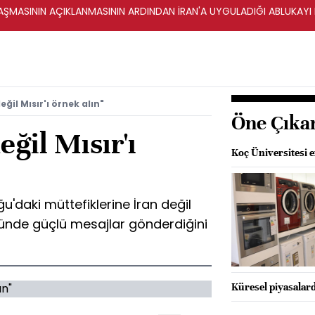
ŞMASININ AÇIKLANMASININ ARDINDAN İRAN'A UYGULADIĞI ABLUKAYI
ğil Mısır'ı örnek alın"
Öne Çıka
eğil Mısır'ı
Koç Üniversitesi e
daki müttefiklerine İran değil
ünde güçlü mesajlar gönderdiğini
Küresel piyasalard