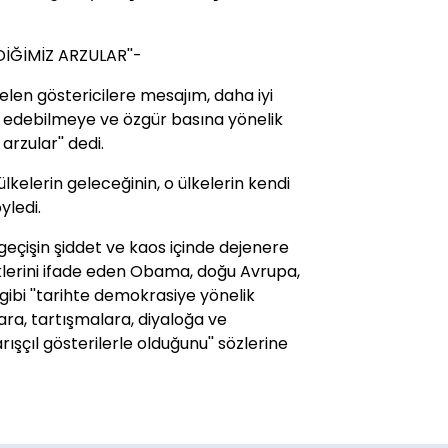
DİĞİMİZ ARZULAR''-
nelen göstericilere mesajım, daha iyi
ade edebilmeye ve özgür basına yönelik
arzular'' dedi.
lkelerin geleceğinin, o ülkelerin kendi
yledi.
geçişin şiddet ve kaos içinde dejenere
lerini ifade eden Obama, doğu Avrupa,
ibi ''tarihte demokrasiye yönelik
lara, tartışmalara, diyaloğa ve
çıl gösterilerle olduğunu'' sözlerine