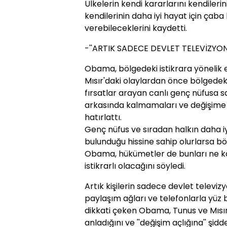
Ülkelerin kendi kararlarını kendiler
kendilerinin daha iyi hayat için ça
verebileceklerini kaydetti.
-''ARTIK SADECE DEVLET TELEVİZYO
Obama, bölgedeki istikrara yönelik 
Mısır'daki olaylardan önce bölgedeki
fırsatlar arayan canlı genç nüfusa s
arkasında kalmamaları ve değişime u
hatırlattı.
Genç nüfus ve sıradan halkın daha iyi 
bulunduğu hissine sahip olurlarsa bö
Obama, hükümetler de bunları ne ka
istikrarlı olacağını söyledi.
Artık kişilerin sadece devlet televizy
paylaşım ağları ve telefonlarla yüz b
dikkati çeken Obama, Tunus ve Mısır
anladığını ve ''değişim açlığına'' şidd