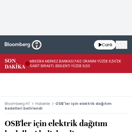
Canlı
SON
MEKSİKA MERKEZ BANKASI FAİZ ORANINI YÜZDE 6,50'DE
OY
DAKİKA
SABİT BIRAKTI; BEKLENTİ YÜZDE 6,50
AÇ
Bloomberg HT
Haberler
OSB'ler için elektrik dağıtım
bedelleri belirlendi
OSB'ler için elektrik dağıtım