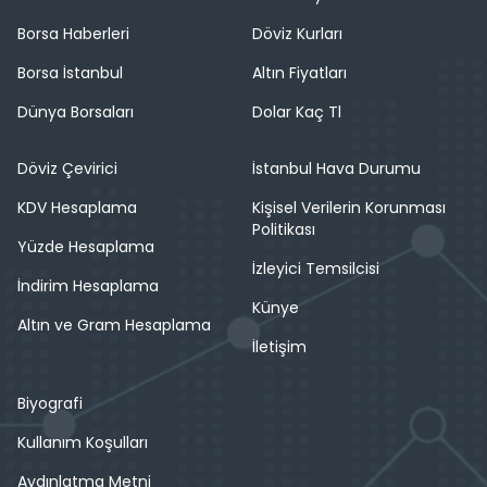
Borsa Haberleri
Döviz Kurları
Borsa İstanbul
Altın Fiyatları
Dünya Borsaları
Dolar Kaç Tl
Döviz Çevirici
İstanbul Hava Durumu
KDV Hesaplama
Kişisel Verilerin Korunması
Politikası
Yüzde Hesaplama
İzleyici Temsilcisi
İndirim Hesaplama
Künye
Altın ve Gram Hesaplama
İletişim
Biyografi
Kullanım Koşulları
Aydınlatma Metni