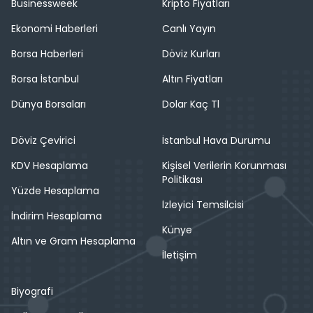
Businessweek
Kripto Fiyatları
Ekonomi Haberleri
Canlı Yayın
Borsa Haberleri
Döviz Kurları
Borsa İstanbul
Altın Fiyatları
Dünya Borsaları
Dolar Kaç Tl
Döviz Çevirici
İstanbul Hava Durumu
KDV Hesaplama
Kişisel Verilerin Korunması
Politikası
Yüzde Hesaplama
İzleyici Temsilcisi
İndirim Hesaplama
Künye
Altın ve Gram Hesaplama
İletişim
Biyografi