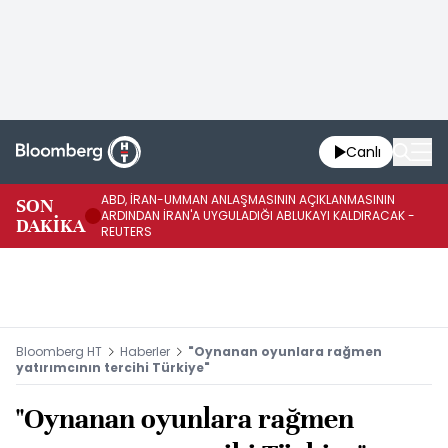
Canlı
ABD, İRAN-UMMAN ANLAŞMASININ AÇIKLANMASININ
AB
SON
ARDINDAN İRAN'A UYGULADIĞI ABLUKAYI KALDIRACAK -
GE
DAKİKA
REUTERS
UY
Bloomberg HT
Haberler
"Oynanan oyunlara rağmen
yatırımcının tercihi Türkiye"
"Oynanan oyunlara rağmen