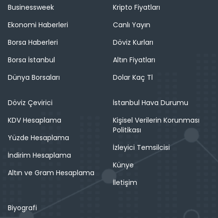
Businessweek
Kripto Fiyatları
Ekonomi Haberleri
Canlı Yayın
Borsa Haberleri
Döviz Kurları
Borsa İstanbul
Altın Fiyatları
Dünya Borsaları
Dolar Kaç Tl
Döviz Çevirici
İstanbul Hava Durumu
KDV Hesaplama
Kişisel Verilerin Korunması
Politikası
Yüzde Hesaplama
İzleyici Temsilcisi
İndirim Hesaplama
Künye
Altın ve Gram Hesaplama
İletişim
Biyografi