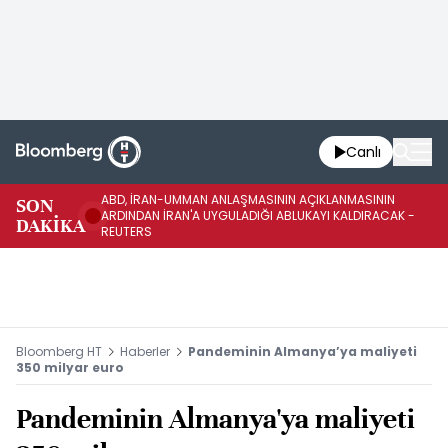
Canlı
ABD, İRAN-UMMAN ANLAŞMASININ AÇIKLANMASININ
AB
SON
ARDINDAN İRAN'A UYGULADIĞI ABLUKAYI KALDIRACAK -
GE
DAKİKA
REUTERS
UY
Bloomberg HT
Haberler
Pandeminin Almanya’ya maliyeti
350 milyar euro
Pandeminin Almanya'ya maliyeti