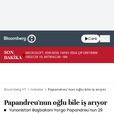
Canlı
SON
MICROSOFT, YENİ NESİL YAPAY ZEKA ÇİP ÜRETİMİNİ
HA
DAKİKA
GELECEK YIL ARTIRACAK -BN
Mİ
Bloomberg HT
Haberler
Papandreu'nun oğlu bile iş arıyor
Papandreu'nun oğlu bile iş arıyor
Yunanistan Başbakanı Yorgo Papandreu'nun 29