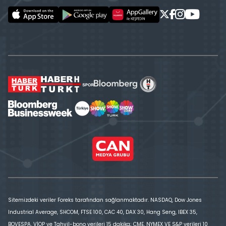
Sitemizdeki veriler Foreks tarafından sağlanmaktadır. NASDAQ, Dow Jones
Industrial Average, SHCOM, FTSE 100, CAC 40, DAX 30, Hang Seng, IBEX 35,
BOVESPA, VİOP ve Tahvil-bono verileri 15 dakika; CME, NYMEX VE S&P verileri 10