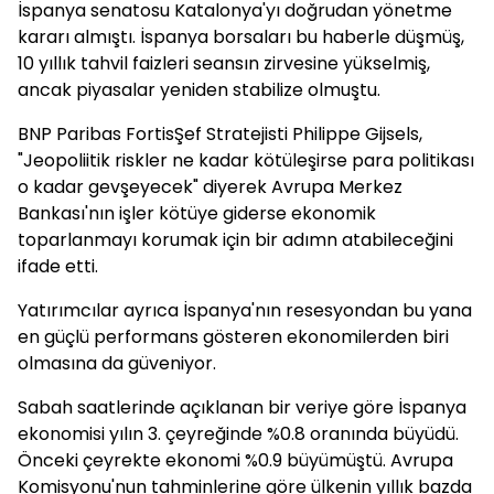
İspanya senatosu Katalonya'yı doğrudan yönetme
kararı almıştı. İspanya borsaları bu haberle düşmüş,
10 yıllık tahvil faizleri seansın zirvesine yükselmiş,
ancak piyasalar yeniden stabilize olmuştu.
BNP Paribas FortisŞef Stratejisti Philippe Gijsels,
"Jeopoliitik riskler ne kadar kötüleşirse para politikası
o kadar gevşeyecek" diyerek Avrupa Merkez
Bankası'nın işler kötüye giderse ekonomik
toparlanmayı korumak için bir adımn atabileceğini
ifade etti.
Yatırımcılar ayrıca İspanya'nın resesyondan bu yana
en güçlü performans gösteren ekonomilerden biri
olmasına da güveniyor.
Sabah saatlerinde açıklanan bir veriye göre İspanya
ekonomisi yılın 3. çeyreğinde %0.8 oranında büyüdü.
Önceki çeyrekte ekonomi %0.9 büyümüştü. Avrupa
Komisyonu'nun tahminlerine göre ülkenin yıllık bazda