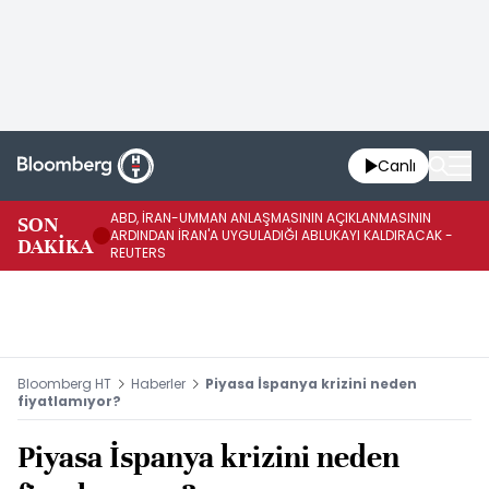
Canlı
ABD, İRAN-UMMAN ANLAŞMASININ AÇIKLANMASININ
AB
SON
ARDINDAN İRAN'A UYGULADIĞI ABLUKAYI KALDIRACAK -
GE
DAKİKA
REUTERS
UY
Bloomberg HT
Haberler
Piyasa İspanya krizini neden
fiyatlamıyor?
Piyasa İspanya krizini neden