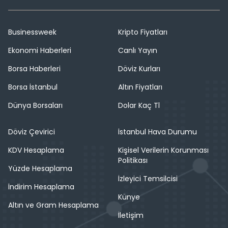
Businessweek
Kripto Fiyatları
Ekonomi Haberleri
Canlı Yayın
Borsa Haberleri
Döviz Kurları
Borsa İstanbul
Altın Fiyatları
Dünya Borsaları
Dolar Kaç Tl
Döviz Çevirici
İstanbul Hava Durumu
KDV Hesaplama
Kişisel Verilerin Korunması
Politikası
Yüzde Hesaplama
İzleyici Temsilcisi
İndirim Hesaplama
Künye
Altın ve Gram Hesaplama
İletişim