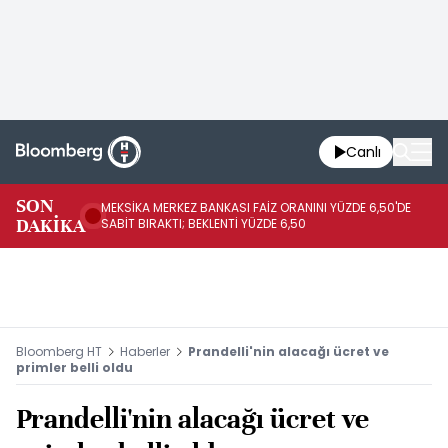
Canlı
SON
MEKSİKA MERKEZ BANKASI FAİZ ORANINI YÜZDE 6,50'DE
OY
DAKİKA
SABİT BIRAKTI; BEKLENTİ YÜZDE 6,50
AÇ
Bloomberg HT
Haberler
Prandelli'nin alacağı ücret ve
primler belli oldu
Prandelli'nin alacağı ücret ve