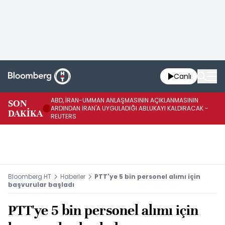
Canlı
ABD, İRAN-UMMAN ANLAŞMASININ AÇIKLANMASININ
AB
SON
ARDINDAN İRAN'A UYGULADIĞI ABLUKAYI KALDIRACAK -
GE
DAKİKA
REUTERS
UY
Bloomberg HT
Haberler
PTT'ye 5 bin personel alımı için
başvurular başladı
PTT'ye 5 bin personel alımı için