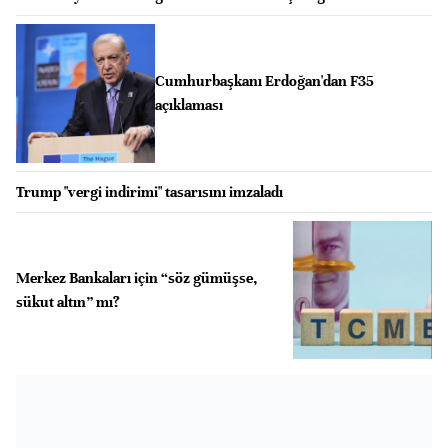
Cumhurbaşkanı Erdoğan'dan F35
açıklaması
Trump "vergi indirimi" tasarısını imzaladı
Merkez Bankaları için “söz gümüşse,
sükut altın” mı?