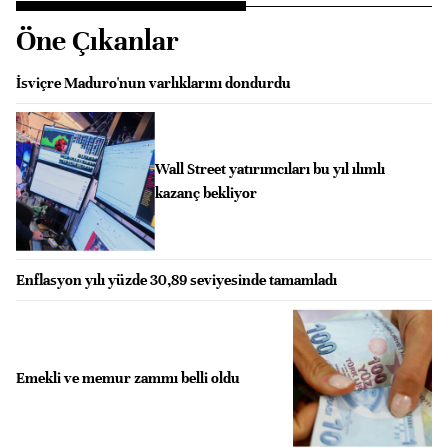
Öne Çıkanlar
İsviçre Maduro'nun varlıklarını dondurdu
Wall Street yatırımcıları bu yıl ılımlı
kazanç bekliyor
Enflasyon yılı yüzde 30,89 seviyesinde tamamladı
Emekli ve memur zammı belli oldu