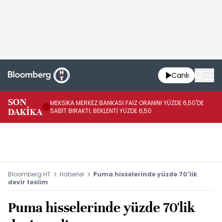
Canlı
SON
MEKSİKA MERKEZ BANKASI FAİZ ORANINI YÜZDE 6,50'DE
OY
DAKİKA
SABİT BIRAKTI; BEKLENTİ YÜZDE 6,50
AÇ
Bloomberg HT
Haberler
Puma hisselerinde yüzde 70'lik
devir teslim
Puma hisselerinde yüzde 70'lik