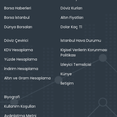
Borsa Haberleri
Döviz Kurları
Borsa İstanbul
Altın Fiyatları
Dünya Borsaları
Dolar Kaç Tl
Döviz Çevirici
İstanbul Hava Durumu
KDV Hesaplama
Kişisel Verilerin Korunması
Politikası
Yüzde Hesaplama
İzleyici Temsilcisi
İndirim Hesaplama
Künye
Altın ve Gram Hesaplama
İletişim
Biyografi
Kullanım Koşulları
Aydınlatma Metni