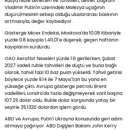
Rusya hisse senetleri ve tahvilleri, devlet başkanı
Vladimir Putin'in üzerindeki Malezya uçağının
düşürülmesinin sebep olduğu uluslararası baskının
artmasıyla, değer kaybediyor.
Gösterge Micex Endeksi, Moskova'da 10.08 itibariyle
yüzde 0.8 kayıpla 1.411,01'e düşerek, geçen haftanın
kayıplarını sürdürdü.
OAO Aeroflot hisseleri yüzde 1.6 gerilerken, Şubat
2027 vadeli ruble tahvilleri de düştü ve buna bağlı
olarak, tahvil faizi 10 baz puan yükseldi. Tahvil getirisi
böylece yüzde 9.14 ile 7 Mayıs'tan bu yana en
yükseğe çıktı. Avrupa gösterge petrolü Brent
vadelileri, Londra'da fazla değişmeyerek varil başına
107.25 dolar oldu. Ruble dolar karşısında yatay bir
seyirle 35.1320 dolardan işlem gördü.
ABD ve Avrupa, Putin'i Ukrayna konusunda geri adım
atmaya çağırıyor. ABD Dışişleri Bakanı John Kerry