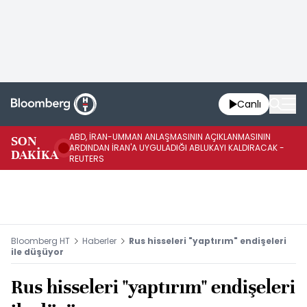
Canlı
ABD, İRAN-UMMAN ANLAŞMASININ AÇIKLANMASININ
AB
SON
ARDINDAN İRAN'A UYGULADIĞI ABLUKAYI KALDIRACAK -
GE
DAKİKA
REUTERS
UY
Bloomberg HT
Haberler
Rus hisseleri "yaptırım" endişeleri
ile düşüyor
Rus hisseleri "yaptırım" endişeleri