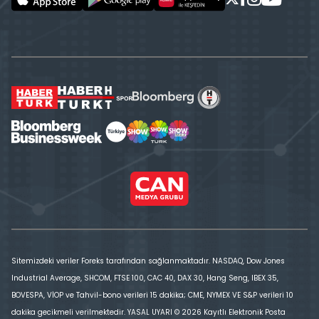
Sitemizdeki veriler Foreks tarafından sağlanmaktadır. NASDAQ, Dow Jones
Industrial Average, SHCOM, FTSE 100, CAC 40, DAX 30, Hang Seng, IBEX 35,
BOVESPA, VİOP ve Tahvil-bono verileri 15 dakika; CME, NYMEX VE S&P verileri 10
dakika gecikmeli verilmektedir. YASAL UYARI © 2026 Kayıtlı Elektronik Posta