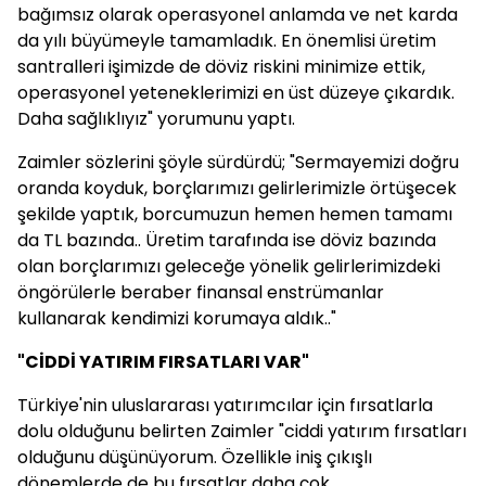
bağımsız olarak operasyonel anlamda ve net karda
da yılı büyümeyle tamamladık. En önemlisi üretim
santralleri işimizde de döviz riskini minimize ettik,
operasyonel yeteneklerimizi en üst düzeye çıkardık.
Daha sağlıklıyız" yorumunu yaptı.
Zaimler sözlerini şöyle sürdürdü; "Sermayemizi doğru
oranda koyduk, borçlarımızı gelirlerimizle örtüşecek
şekilde yaptık, borcumuzun hemen hemen tamamı
da TL bazında.. Üretim tarafında ise döviz bazında
olan borçlarımızı geleceğe yönelik gelirlerimizdeki
öngörülerle beraber finansal enstrümanlar
kullanarak kendimizi korumaya aldık.."
"CİDDİ YATIRIM FIRSATLARI VAR"
Türkiye'nin uluslararası yatırımcılar için fırsatlarla
dolu olduğunu belirten Zaimler "ciddi yatırım fırsatları
olduğunu düşünüyorum. Özellikle iniş çıkışlı
dönemlerde de bu fırsatlar daha çok