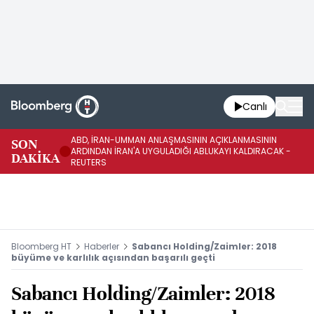
Canlı
ABD, İRAN-UMMAN ANLAŞMASININ AÇIKLANMASININ
AB
SON
ARDINDAN İRAN'A UYGULADIĞI ABLUKAYI KALDIRACAK -
GE
DAKİKA
REUTERS
UY
Bloomberg HT
Haberler
Sabancı Holding/Zaimler: 2018
büyüme ve karlılık açısından başarılı geçti
Sabancı Holding/Zaimler: 2018