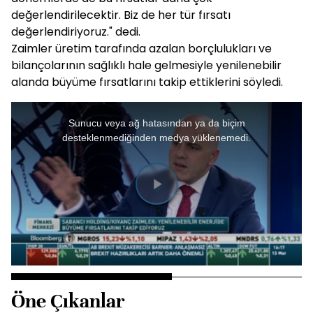
değerlendirilecektir. Biz de her tür fırsatı
değerlendiriyoruz." dedi.
Zaimler üretim tarafında azalan borçlulukları ve
bilançolarının sağlıklı hale gelmesiyle yenilenebilir
alanda büyüme fırsatlarını takip ettiklerini söyledi.
This
Sunucu veya ağ hatasından ya da biçim
is
desteklenmediğinden medya yüklenemedi.
a
modal
window.
Videoyu
Oynat
Öne Çıkanlar