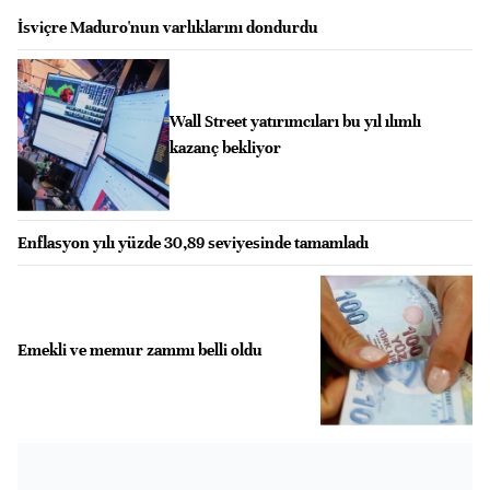
İsviçre Maduro'nun varlıklarını dondurdu
Wall Street yatırımcıları bu yıl ılımlı
kazanç bekliyor
Enflasyon yılı yüzde 30,89 seviyesinde tamamladı
Emekli ve memur zammı belli oldu