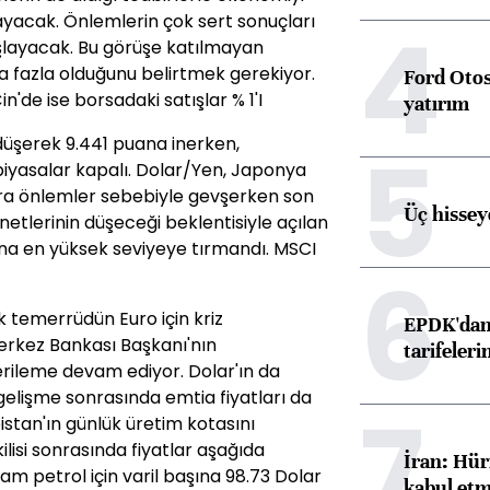
4
yacak. Önlemlerin çok sert sonuçları
şlayacak. Bu görüşe katılmayan
a fazla olduğunu belirtmek gerekiyor.
Ford Otos
n'de ise borsadaki satışlar % 1'I
yatırım
 düşerek 9.441 puana inerken,
5
piyasalar kapalı. Dolar/Yen, Japonya
tra önlemler sebebiyle gevşerken son
Üç hisseye
etlerinin düşeceği beklentisiyle açılan
ana en yüksek seviyeye tırmandı. MSCI
6
 temerrüdün Euro için kriz
EPDK'dan 
rkez Bankası Başkanı'nın
tarifeleri
rileme devam ediyor. Dolar'ın da
lişme sonrasında emtia fiyatları da
7
stan'ın günlük üretim kotasını
lisi sonrasında fiyatlar aşağıda
İran: Hür
am petrol için varil başına 98.73 Dolar
kabul etm