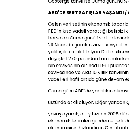
Gösterge tahvil ise Cuma gününü % 
ABD'DE SERT SATIŞLAR YAŞANDI /
Gelen veri setinin ekonomik topar
FED'in kısa vadeli yarattığı belirs
borsaları Cuma günü Mart ortasınd
29 Nisan'da görülen zirve seviyede
yaklaşık olarak 1 trilyon Dolar silinm
düşüşle 1.270 puandan tamamlarken,
bin seviyesinin altında 11.951 puanda
seviyesinde ve ABD 10 yıllık tahvilinin
vadelileri hafif artıda güne devam ed
Cuma günü ABD'de yaratılan olumsuz
üstünde etkili oluyor. Diğer yandan Çi
yavaşlayarak, artış hızının 2008 düz
ekonomik terimleri gündeme getird
ekonomisinin hızlandıran Çin, otorite