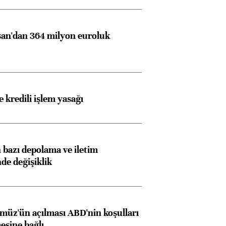
an'dan 364 milyon euroluk
 kredili işlem yasağı
bazı depolama ve iletim
nde değişiklik
müz'ün açılması ABD'nin koşulları
esine bağlı