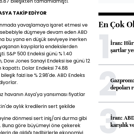
8.87 bileşikten tamamlamıştı.
 ASYA TAKİP EDİYOR
En Çok O
lanmada yavaşlamaya işaret etmesi ve
1
izlik sebebiyle düşmeye devam eden ABD
na bu yana en düşük seviyeye inerken
İran: Hü
n yaşanan kayıplarla endekslerden
şartlar ye
işti. S&P 500 Endeksi günü % 1.40
 Dow Jones Sanayi Endeksi ise günü 12
2
n kapattı. Dolar Endeksi 74.88
 bileşik faizi ise % 2.98'de. ABD Endeks
Gazprom: 
iyorlar.
depoları 
 havanın Asya'ya yansıması fiyatlar
3
n'de aylık kredilerin sert şekilde
İran: ABD 
eyine dönmesi sert iniş/ani durma gibi
karşılık v
i. Buna göre büyümeyi öne çekerek
lerin de aldığı tedbirlerle ekonomiyi