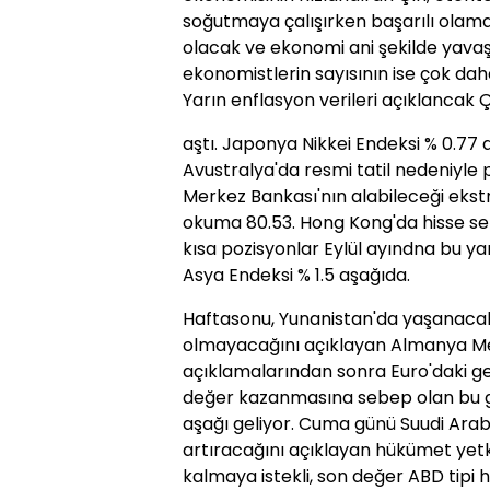
soğutmaya çalışırken başarılı olama
olacak ve ekonomi ani şekilde yava
ekonomistlerin sayısının ise çok dah
Yarın enflasyon verileri açıklancak Çi
aştı. Japonya Nikkei Endeksi % 0.77
Avustralya'da resmi tatil nedeniyle 
Merkez Bankası'nın alabileceği eks
okuma 80.53. Hong Kong'da hisse sen
kısa pozisyonlar Eylül ayındna bu y
Asya Endeksi % 1.5 aşağıda.
Haftasonu, Yunanistan'da yaşanacak
olmayacağını açıklayan Almanya Me
açıklamalarından sonra Euro'daki ge
değer kazanmasına sebep olan bu ge
aşağı geliyor. Cuma günü Suudi Arabi
artıracağını açıklayan hükümet yetki
kalmaya istekli, son değer ABD tipi h