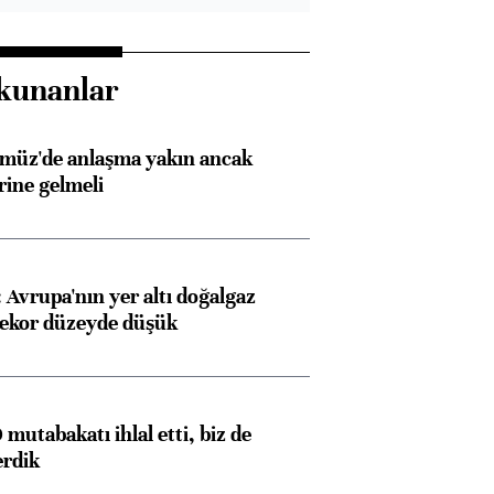
kunanlar
rmüz'de anlaşma yakın ancak
rine gelmeli
Avrupa'nın yer altı doğalgaz
rekor düzeyde düşük
mutabakatı ihlal etti, biz de
erdik