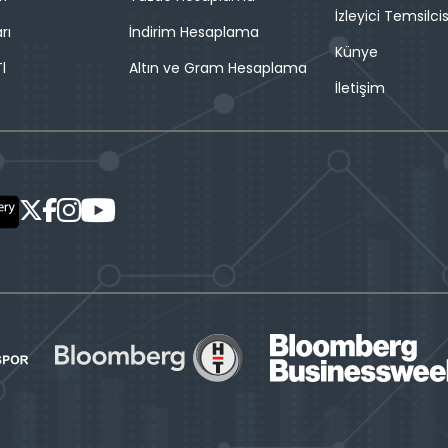
İzleyici Temsilcis
rı
İndirim Hesaplama
Künye
l
Altın ve Gram Hesaplama
İletişim