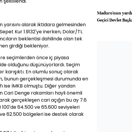
 şekilllendi.
Maduro'nun yardı
Geçici Devlet Başk
ın yarısını alarak iktidara gelmesinden
 Sepet Kur 1.9132'ye inerken, Dolar/TL
ımcıların beklentisi dahilinde olan tek
en girdiği bekleniyor.
re seçimlerden önce iç piyasa
lde olduğunu düşünüyorlardı. Seçim
er karışıktı. En olumlu sonuç olarak
rken, bunun gerçekleşmesi durumunda en
ıfı ise İMKB olmuştu. Diğer yandan
n Cari Denge rakamları hayli önemli
arak gerçekleşen cari açığın bu ay 7.6
 100'de 64.500 ve 65.600 seviyeleri
 ve 62.500 bölgeleri ise destek olarak