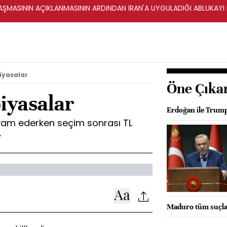
ŞMASININ AÇIKLANMASININ ARDINDAN İRAN'A UYGULADIĞI ABLUKAYI
iyasalar
Öne Çıka
iyasalar
Erdoğan ile Trump
vam ederken seçim sonrası TL
r
Maduro tüm suçlam