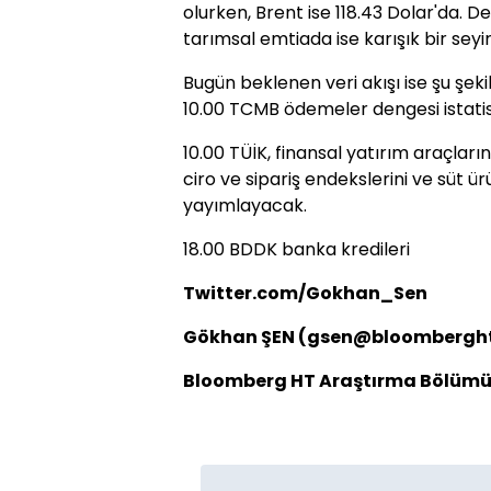
olurken, Brent ise 118.43 Dolar'da. D
tarımsal emtiada ise karışık bir seyi
Bugün beklenen veri akışı ise şu şekil
10.00 TCMB ödemeler dengesi istatist
10.00 TÜİK, finansal yatırım araçlarını
ciro ve sipariş endekslerini ve süt ürü
yayımlayacak.
18.00 BDDK banka kredileri
Twitter.com/Gokhan_Sen
Gökhan ŞEN (gsen@bloombergh
Bloomberg HT Araştırma Bölüm