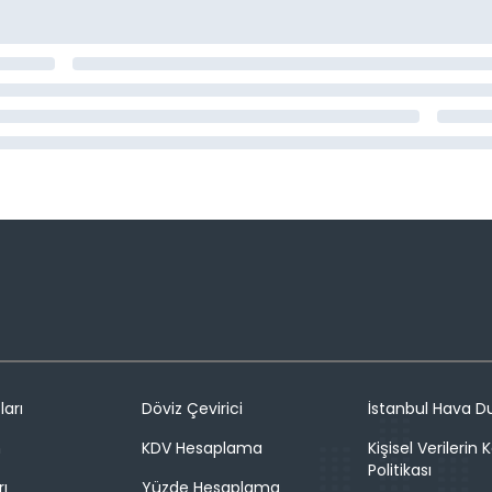
ları
Döviz Çevirici
İstanbul Hava 
n
KDV Hesaplama
Kişisel Verilerin
Politikası
rı
Yüzde Hesaplama