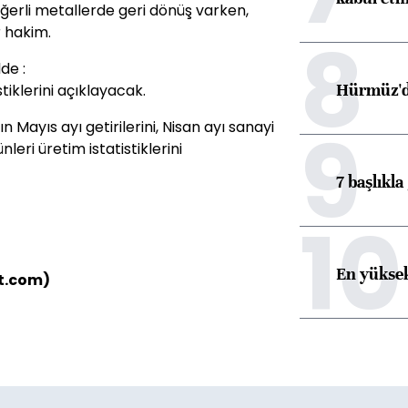
eğerli metallerde geri dönüş varken,
8
r hakim.
de :
Hürmüz'de
iklerini açıklayacak.
9
n Mayıs ayı getirilerini, Nisan ayı sanayi
nleri üretim istatistiklerini
7 başlıkla
10
En yüksek
t.com)
ü