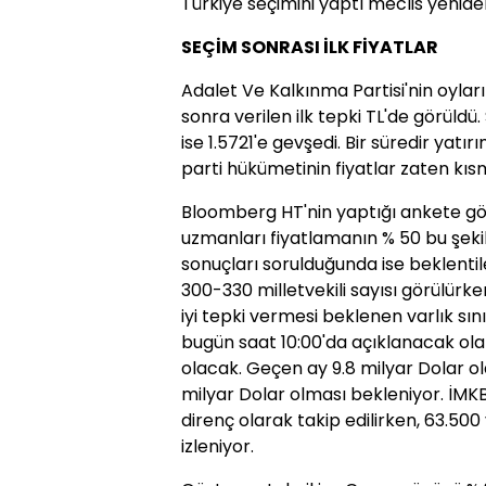
Türkiye seçimini yaptı meclis yeniden
SEÇİM SONRASI İLK FİYATLAR
Adalet Ve Kalkınma Partisi'nin oylar
sonra verilen ilk tepki TL'de görüldü.
ise 1.5721'e gevşedi. Bir süredir yatır
parti hükümetinin fiyatlar zaten kısm
Bloomberg HT'nin yaptığı ankete gö
uzmanları fiyatlamanın % 50 bu şeki
sonuçları sorulduğunda ise beklentil
300-330 milletvekili sayısı görülü
iyi tepki vermesi beklenen varlık sın
bugün saat 10:00'da açıklanacak ola
olacak. Geçen ay 9.8 milyar Dolar ol
milyar Dolar olması bekleniyor. İMKB
direnç olarak takip edilirken, 63.500
izleniyor.