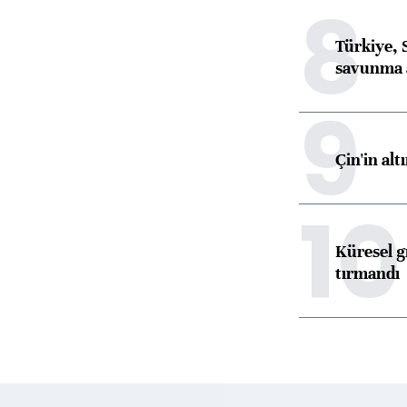
8
Türkiye, 
savunma 
9
Çin'in alt
10
Küresel gı
tırmandı