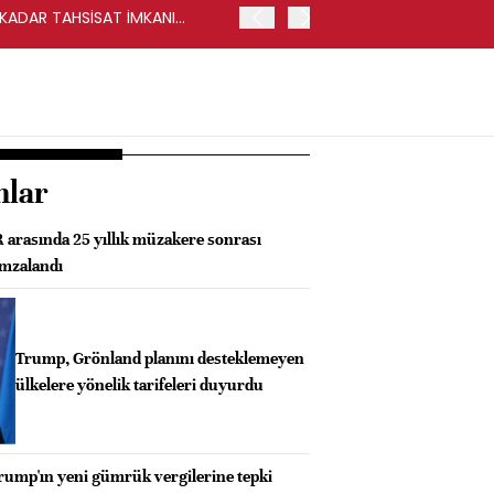
Y KADAR TAHSİSAT İMKANI
HALKBANK, İKİNCİL HALKA
nlar
rasında 25 yıllık müzakere sonrası
imzalandı
Trump, Grönland planını desteklemeyen
ülkelere yönelik tarifeleri duyurdu
rump'ın yeni gümrük vergilerine tepki