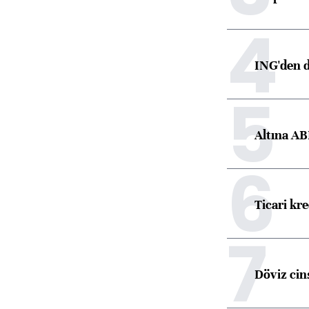
4
ING'den d
5
Altına AB
6
Ticari kr
7
Döviz cins