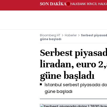
SON DAKİKA
HALKBANK İKİNCİL HALK
SAĞLANACAK -KAP
Bloomberg HT
Haberler
Serbest piyasada
güne başladı
Serbest piyasad
liradan, euro 2
güne başladı
İstanbul serbest piyasada dol
güne başladı