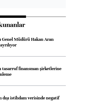
kunanlar
sı Genel Müdürü Hakan Aran
ayrılıyor
tasarruf finansman şirketlerine
enleme
 dışı istihdam verisinde negatif