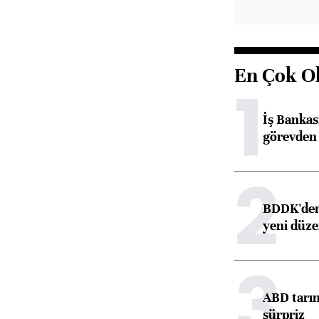
En Çok O
1
İş Banka
görevden 
2
BDDK'den 
yeni düz
3
ABD tarım
sürpriz