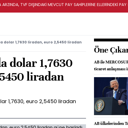
A ARZINDA, TVF DIŞINDAKİ MEVCUT PAY SAHİPLERİNE ELLERİNDEKİ PA
 dolar 1,7630 liradan, euro 2,5450 liradan
Öne Çıka
a dolar 1,7630
AB ile MERCOSUR a
ticaret anlaşması 
,5450 liradan
ar 1,7630, euro 2,5450 liradan
AB ülkelerinden T