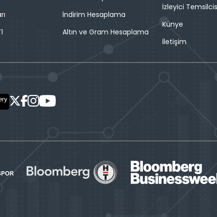
İzleyici Temsilcis
rı
İndirim Hesaplama
Künye
l
Altın ve Gram Hesaplama
İletişim