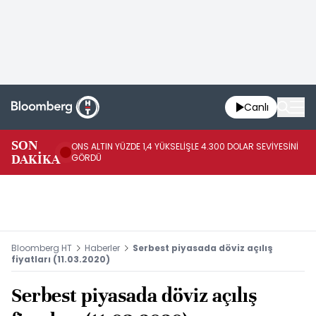
Canlı
SK
SON
ONS ALTIN YÜZDE 1,4 YÜKSELİŞLE 4.300 DOLAR SEVİYESİNİ
GE
DAKİKA
GÖRDÜ
DO
Bloomberg HT
Haberler
Serbest piyasada döviz açılış
fiyatları (11.03.2020)
Serbest piyasada döviz açılış