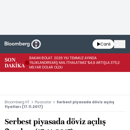
Canlı
BAKAN BOLAT: 2026 YILI TEMMUZ AYINDA
BA
SON
YILLIKLANDIRILMIŞ MAL İTHALATIMIZ %4,9 ARTIŞLA 375,3
YI
DAKİKA
MİLYAR DOLAR OLDU
Mİ
Bloomberg HT
Piyasalar
Serbest piyasada döviz açılış
fiyatları (17.11.2017)
Serbest piyasada döviz açılış