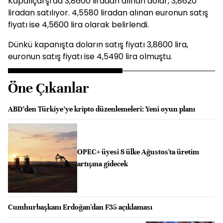
Kapalıçarşı'da 3,8600 liradan alınan dolar, 3,8620
liradan satılıyor. 4,5580 liradan alınan euronun satış
fiyatı ise 4,5600 lira olarak belirlendi.
Dünkü kapanışta doların satış fiyatı 3,8600 lira,
euronun satış fiyatı ise 4,5490 lira olmuştu.
Öne Çıkanlar
ABD’den Türkiye’ye kripto düzenlemeleri: Yeni oyun planı
OPEC+ üyesi 8 ülke Ağustos'ta üretim
artışına gidecek
Cumhurbaşkanı Erdoğan'dan F35 açıklaması