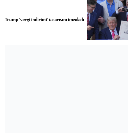
Trump "vergi indirimi" tasarısını imzaladı