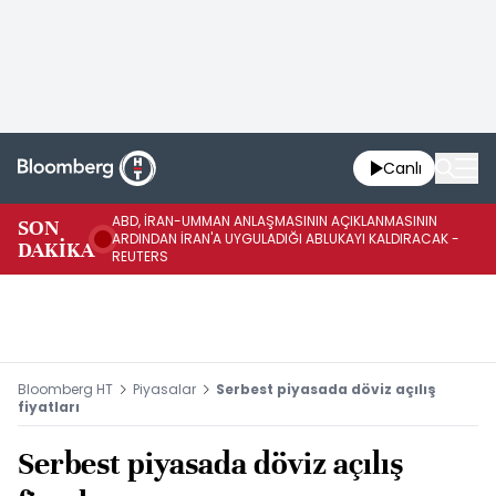
Canlı
ABD, İRAN-UMMAN ANLAŞMASININ AÇIKLANMASININ
AB
SON
ARDINDAN İRAN'A UYGULADIĞI ABLUKAYI KALDIRACAK -
GE
DAKİKA
REUTERS
UY
Bloomberg HT
Piyasalar
Serbest piyasada döviz açılış
fiyatları
Serbest piyasada döviz açılış