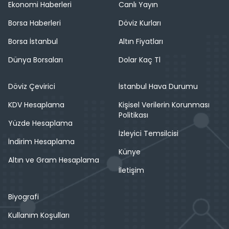
Ekonomi Haberleri
Canlı Yayın
Borsa Haberleri
Döviz Kurları
Borsa İstanbul
Altın Fiyatları
Dünya Borsaları
Dolar Kaç Tl
Döviz Çevirici
İstanbul Hava Durumu
KDV Hesaplama
Kişisel Verilerin Korunması
Politikası
Yüzde Hesaplama
İzleyici Temsilcisi
İndirim Hesaplama
Künye
Altın ve Gram Hesaplama
İletişim
Biyografi
Kullanım Koşulları