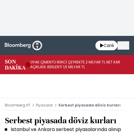
Canlı
İR
SON
OYAK ÇİMENTO İKİNCİ ÇEYREKTE 2 MİLYAR TL NET KAR
YÖ
DAKİKA
AÇIKLADI; BEKLENTİ 1,5 MİLYAR TL
OL
Bloomberg HT
Piyasalar
Serbest piyasada döviz kurları
Serbest piyasada döviz kurları
İstanbul ve Ankara serbest piyasalarında alınıp