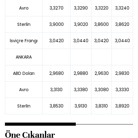
Avro
3,3270
3,3290
3,3220
3,3240
Sterlin
3,9000
3,9020
3,8600
3,8620
İsviçre Frangı
3,0420
3,0440
3,0420
3,0440
ANKARA
ABD Doları
2,9680
2,9880
2,9630
2,9830
Avro
3,3130
3,3380
3,3080
3,3330
Sterlin
3,8530
3,9130
3,8310
3,8920
Öne Çıkanlar