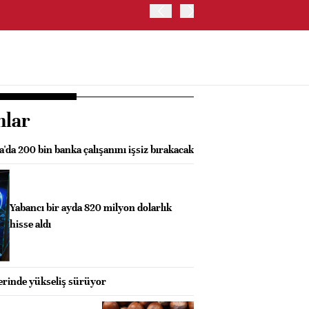
EURO BÖLGESİ'NDE BİLEŞİ
nlar
'da 200 bin banka çalışanını işsiz bırakacak
Yabancı bir ayda 820 milyon dolarlık
hisse aldı
rinde yükseliş sürüyor