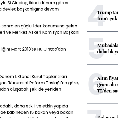
4
iyle Şi Cinping, ikinci dönem görev
da devlet başkanlığına devam
Trump'tan
İran'ı çok
n sonra en güçlü lider konumuna gelen
5
teri ve Merkez Askeri Komisyon Başkanı
Mubadala’
lığını Mart 2013'te Hu Cintao'dan
dolarlık y
6
Dönem 1. Genel Kurul Toplantıları
Altın fiy
şan "Kurumsal Reform Taslağı"na göre,
gram altı
ndan oluşacak şekilde yeniden
TL’den sat
daklı, daha etkili ve etkin yapıda
sinde kabineden 15 bakan veya bakan
Dolar ne 