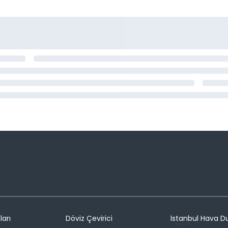
ları
Döviz Çevirici
İstanbul Hava 