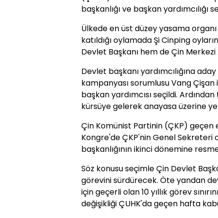
başkanlığı ve başkan yardımcılığı s
Ülkede en üst düzey yasama organı 
katıldığı oylamada Şi Cinping oylar
Devlet Başkanı hem de Çin Merkezi 
Devlet başkanı yardımcılığına aday 
kampanyası sorumlusu Vang Çişan is
başkan yardımcısı seçildi. Ardından 
kürsüye gelerek anayasa üzerine yem
Çin Komünist Partinin (ÇKP) geçen e
Kongre'de ÇKP'nin Genel Sekreteri ol
başkanlığının ikinci dönemine resme
Söz konusu seçimle Çin Devlet Başk
görevini sürdürecek. Öte yandan dev
için geçerli olan 10 yıllık görev sını
değişikliği ÇUHK'da geçen hafta kabul