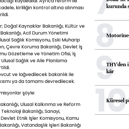
7
lacağı kaydedildi. Ayrıca reform ile
kurunda 
cadele, kirliliğin kontrol altına alınması
ildi.
8
; Doğal Kaynaklar Bakanlığı, Kültür ve
i Bakanlığı, Acil Durum Yönetimi
Motorine 
Ulusal Sağlık Komisyonu, Eski Muharip
en, Çevre Koruma Bakanlığı, Devlet İş
9
ormu Gözetleme ve Yönetim Ofisi, İş
, Ulusal Sağlık ve Aile Planlama
THY'den i
ildi.
kâr
vcut ve lağvedilecek bakanlık ile
 kısmı ya da tamamı devredilecek.
10
misyonlar şöyle:
Küresel p
 Bakanlığı, Ulusal Kalkınma ve Reform
 Teknoloji Bakanlığı, Sanayi,
 Devlet Etnik İşler Komisyonu, Kamu
akanlığı, Vatandaşlık İşleri Bakanlığı