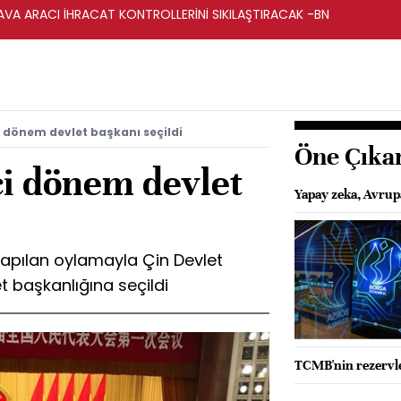
HAVA ARACI İHRACAT KONTROLLERİNİ SIKILAŞTIRACAK -BN
i dönem devlet başkanı seçildi
Öne Çıka
ci dönem devlet
Yapay zeka, Avrupa
yapılan oylamayla Çin Devlet
t başkanlığına seçildi
TCMB'nin rezervle