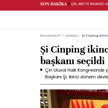
SON DAKİKA
ÇİN, ABD'YE İNSANSIZ 
Bloomberg HT
Haberler
Şi Cinping ikinc
Şi Cinping ikin
başkanı seçildi
Çin Ulusal Halk Kongresinde 
Başkanı Şi, ikinci dönem devle