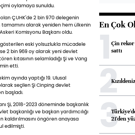
eçimi oylamaya sunuldu.
olan ÇUHK'de 2 bin 970 delegenin
En Çok O
ın tamamını alarak yeniden hem ülkenin
1
Askeri Komisyonu Başkanı oldu.
Çin rekor 
gösterilen eski yolsuzlukla mücadele
sattı
e 2 bin 969 oy alarak yeni devlet
tören kıtasının selamladığı Şi ve Vang
2
in etti.
kim ayında yaptığı 19. Ulusal
Kızıldeni
arak seçilen Şi Cinping devlet
n başladı.
3
anı Şi, 2018-2023 döneminde başkanlık
Türkiye'd
let başkanlığı ve başkan yardımcılığı
21'den yüz
rının kaldırılmasını öngören anayasa
 edilmişti.