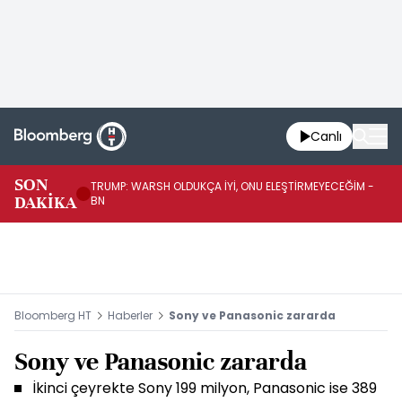
Canlı
SON
TRUMP: WARSH OLDUKÇA İYİ, ONU ELEŞTİRMEYECEĞİM -
TR
DAKİKA
BN
KA
Bloomberg HT
Haberler
Sony ve Panasonic zararda
Sony ve Panasonic zararda
İkinci çeyrekte Sony 199 milyon, Panasonic ise 389