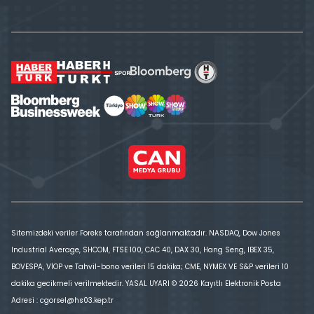
Sitemizdeki veriler Foreks tarafından sağlanmaktadır. NASDAQ, Dow Jones
Industrial Average, SHCOM, FTSE 100, CAC 40, DAX 30, Hang Seng, IBEX 35,
BOVESPA, VİOP ve Tahvil-bono verileri 15 dakika; CME, NYMEX VE S&P verileri 10
dakika gecikmeli verilmektedir. YASAL UYARI © 2026 Kayıtlı Elektronik Posta
Adresi : cgorsel@hs03.kep.tr