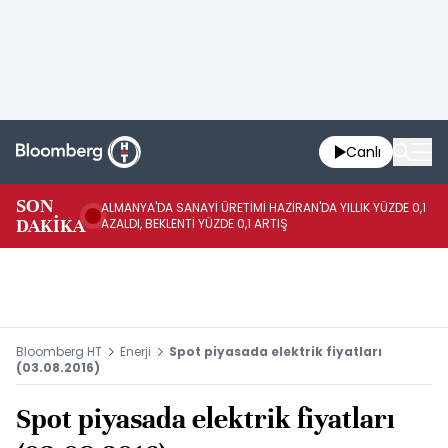
Canlı
SON
ALMANYA'DA SANAYİ ÜRETİMİ HAZİRAN'DA YILLIK YÜZDE 0,1
AL
DAKİKA
AZALDI, BEKLENTİ YÜZDE 0,1 ARTIŞ
AR
Bloomberg HT
Enerji
Spot piyasada elektrik fiyatları
(03.08.2016)
Spot piyasada elektrik fiyatları