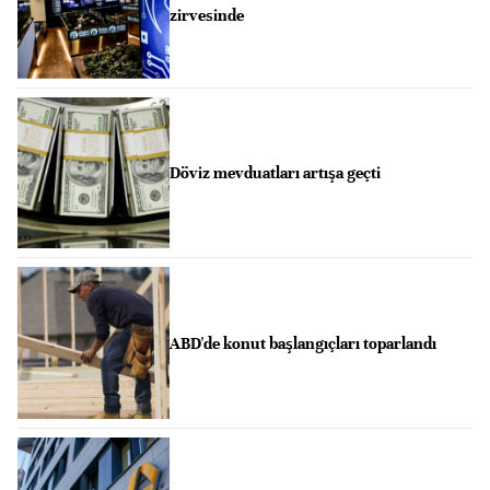
zirvesinde
Döviz mevduatları artışa geçti
ABD'de konut başlangıçları toparlandı