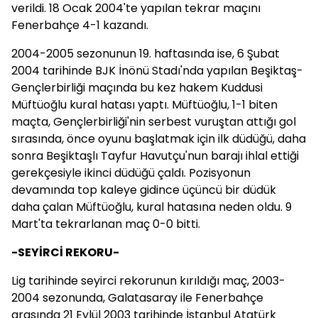
verildi. 18 Ocak 2004'te yapılan tekrar maçını
Fenerbahçe 4-1 kazandı.
2004-2005 sezonunun 19. haftasında ise, 6 Şubat
2004 tarihinde BJK İnönü Stadı'nda yapılan Beşiktaş-
Gençlerbirliği maçında bu kez hakem Kuddusi
Müftüoğlu kural hatası yaptı. Müftüoğlu, 1-1 biten
maçta, Gençlerbirliği'nin serbest vuruştan attığı gol
sırasında, önce oyunu başlatmak için ilk düdüğü, daha
sonra Beşiktaşlı Tayfur Havutçu'nun barajı ihlal ettiği
gerekçesiyle ikinci düdüğü çaldı. Pozisyonun
devamında top kaleye gidince üçüncü bir düdük
daha çalan Müftüoğlu, kural hatasına neden oldu. 9
Mart'ta tekrarlanan maç 0-0 bitti.
-SEYİRCİ REKORU-
Lig tarihinde seyirci rekorunun kırıldığı maç, 2003-
2004 sezonunda, Galatasaray ile Fenerbahçe
arasında 21 Eylül 2003 tarihinde İstanbul Atatürk