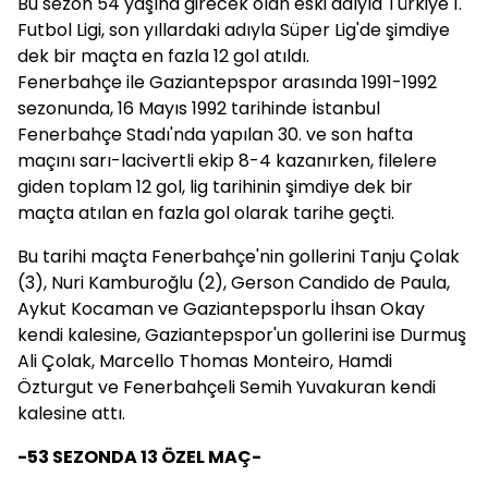
Bu sezon 54 yaşına girecek olan eski adıyla Türkiye 1.
Futbol Ligi, son yıllardaki adıyla Süper Lig'de şimdiye
dek bir maçta en fazla 12 gol atıldı.
Fenerbahçe ile Gaziantepspor arasında 1991-1992
sezonunda, 16 Mayıs 1992 tarihinde İstanbul
Fenerbahçe Stadı'nda yapılan 30. ve son hafta
maçını sarı-lacivertli ekip 8-4 kazanırken, filelere
giden toplam 12 gol, lig tarihinin şimdiye dek bir
maçta atılan en fazla gol olarak tarihe geçti.
Bu tarihi maçta Fenerbahçe'nin gollerini Tanju Çolak
(3), Nuri Kamburoğlu (2), Gerson Candido de Paula,
Aykut Kocaman ve Gaziantepsporlu İhsan Okay
kendi kalesine, Gaziantepspor'un gollerini ise Durmuş
Ali Çolak, Marcello Thomas Monteiro, Hamdi
Özturgut ve Fenerbahçeli Semih Yuvakuran kendi
kalesine attı.
-53 SEZONDA 13 ÖZEL MAÇ-