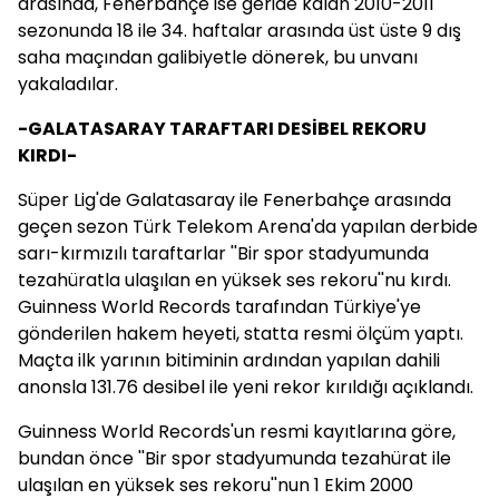
arasında, Fenerbahçe ise geride kalan 2010-2011
sezonunda 18 ile 34. haftalar arasında üst üste 9 dış
saha maçından galibiyetle dönerek, bu unvanı
yakaladılar.
-GALATASARAY TARAFTARI DESİBEL REKORU
KIRDI-
Süper Lig'de Galatasaray ile Fenerbahçe arasında
geçen sezon Türk Telekom Arena'da yapılan derbide
sarı-kırmızılı taraftarlar ''Bir spor stadyumunda
tezahüratla ulaşılan en yüksek ses rekoru''nu kırdı.
Guinness World Records tarafından Türkiye'ye
gönderilen hakem heyeti, statta resmi ölçüm yaptı.
Maçta ilk yarının bitiminin ardından yapılan dahili
anonsla 131.76 desibel ile yeni rekor kırıldığı açıklandı.
Guinness World Records'un resmi kayıtlarına göre,
bundan önce ''Bir spor stadyumunda tezahürat ile
ulaşılan en yüksek ses rekoru''nun 1 Ekim 2000