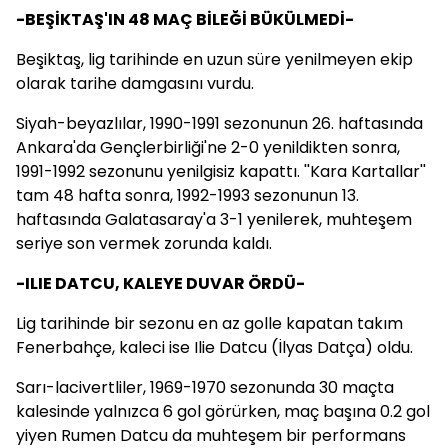
-BEŞİKTAŞ'IN 48 MAÇ BİLEĞİ BÜKÜLMEDİ-
Beşiktaş, lig tarihinde en uzun süre yenilmeyen ekip
olarak tarihe damgasını vurdu.
Siyah-beyazlılar, 1990-1991 sezonunun 26. haftasında
Ankara'da Gençlerbirliği'ne 2-0 yenildikten sonra,
1991-1992 sezonunu yenilgisiz kapattı. ''Kara Kartallar''
tam 48 hafta sonra, 1992-1993 sezonunun 13.
haftasında Galatasaray'a 3-1 yenilerek, muhteşem
seriye son vermek zorunda kaldı.
-ILIE DATCU, KALEYE DUVAR ÖRDÜ-
Lig tarihinde bir sezonu en az golle kapatan takım
Fenerbahçe, kaleci ise Ilie Datcu (İlyas Datça) oldu.
Sarı-lacivertliler, 1969-1970 sezonunda 30 maçta
kalesinde yalnızca 6 gol görürken, maç başına 0.2 gol
yiyen Rumen Datcu da muhteşem bir performans