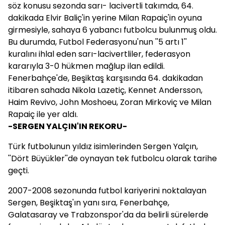
söz konusu sezonda sarı- lacivertli takımda, 64.
dakikada Elvir Baliç'in yerine Milan Rapaiç'in oyuna
girmesiyle, sahaya 6 yabancı futbolcu bulunmuş oldu.
Bu durumda, Futbol Federasyonu'nun ''5 artı 1''
kuralını ihlal eden sarı-lacivertliler, federasyon
kararıyla 3-0 hükmen mağlup ilan edildi.
Fenerbahçe'de, Beşiktaş karşısında 64. dakikadan
itibaren sahada Nikola Lazetiç, Kennet Andersson,
Haim Revivo, John Moshoeu, Zoran Mirkoviç ve Milan
Rapaiç ile yer aldı.
-SERGEN YALÇIN'IN REKORU-
Türk futbolunun yıldız isimlerinden Sergen Yalçın,
''Dört Büyükler''de oynayan tek futbolcu olarak tarihe
geçti.
2007-2008 sezonunda futbol kariyerini noktalayan
Sergen, Beşiktaş'ın yanı sıra, Fenerbahçe,
Galatasaray ve Trabzonspor'da da belirli sürelerde