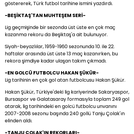
göstererek, Türk futbol tarihine ismini yazdırdı.
-BEŞİKTAŞ'TAN MUHTEŞEM SERİ-
Lig geçmişinde bir sezonda üst üste en çok maç
kazanma rekoru da Beşiktaş'a ait bulunuyor.
Siyah-beyazlılar, 1959-1960 sezonunda 10. ile 22.
haftalar arasında üst üste 13 maç kazanırken, bu
rekora şimdiye kadar ulaşan takım çıkmadı.
-EN GOLCÜ FUTBOLCU HAKAN ŞÜKÜR-
Lig tarihinin en çok gol atan futbolcusu Hakan Şükür.
Hakan Şükür, Türkiye'deki lig kariyerinde Sakaryaspor,
Bursaspor ve Galatasaray formasıyla toplam 249 gol
atarak, lig tarihindeki en golcü futbolcu unvanını
2007-2008 sezonu başında 240 gollü Tanju Çolak'ın
elinden aldı.
-TANJU ÇOLAK'IN REKORLARI-