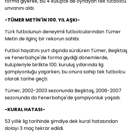
forma giyerek, bu 4 kulüpte de oynayan tek futbolcu
unvanını aldı.
-TÜMER METİN'İN 100. YIL AŞKI-
Türk futbolunun deneyimli futbolcularından Tümer
Metin de ilginç bir rekorun sahibi.
Futbol hayatını yurt dışında sürdüren Tümer, Beşiktaş
ve Fenerbahçe'de forma giydiği dönemlerde,
kulüpleriyle birlikte 100. kuruluş yıllarında lig
şampiyonluğu yaşarken, bu onura sahip tek futbolcu
olarak tarihe geçti.
Tümer, 2002-2003 sezonunda Beşiktaş, 2006-2007
sezonunda da Fenerbahçe'de şampiyonluk yaşadı.
-KURAL HATASI-
53 yıllık lig tarihinde şimdiye dek kural hatasından
dolayı 3 maç tekrar edildi.