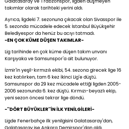
Galatasaray ve Trabzonspor, ligden düşmeyen
takımlar olarak tarihteki yerini aldı.
Ayrıca, ligdeki 7. sezonuna çıkacak olan Sivasspor ile
5. sezonda mücadele edecek İstanbul Büyükşehir
Belediyespor da henüz bu acıyı tatmadı.
-EN ÇOK KÜME DÜŞEN TAKIMLAR-
Lig tarihinde en çok küme düşen takım unvanı
Karşıyaka ve Samsunspor'a ait bulunuyor.
İzmir'in yeşil-kırmızılı ekibi, 54. sezona girecek lige 16
kez katılırken, tam 6 kez İkinci Lig'e düştü.
Samsunspor da 29 kez mücadele ettiği ligden 2005-
2006 sezonunda 6. kez düştü. Kırmızı-beyazlı ekip,
yeni sezon öncesi tekrar lige döndü.
-''DÖRT BÜYÜKLER''İN İLK YENİLGİLERİ-
Ligde Fenerbahçe ilk yenilgisini Galatasaray'dan,
Galatasaray ise Ankara Demirspor'dan aldı.