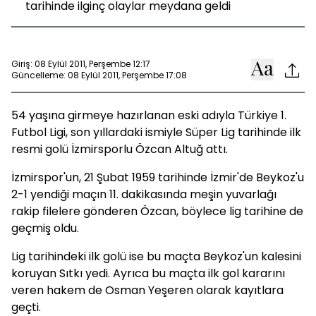
tarihinde ilginç olaylar meydana geldi
Giriş: 08 Eylül 2011, Perşembe 12:17
Güncelleme: 08 Eylül 2011, Perşembe 17:08
54 yaşına girmeye hazırlanan eski adıyla Türkiye 1.
Futbol Ligi, son yıllardaki ismiyle Süper Lig tarihinde ilk
resmi golü İzmirsporlu Özcan Altuğ attı.
İzmirspor'un, 21 Şubat 1959 tarihinde İzmir'de Beykoz'u
2-1 yendiği maçın 11. dakikasında meşin yuvarlağı
rakip filelere gönderen Özcan, böylece lig tarihine de
geçmiş oldu.
Lig tarihindeki ilk golü ise bu maçta Beykoz'un kalesini
koruyan Sıtkı yedi. Ayrıca bu maçta ilk gol kararını
veren hakem de Osman Yeşeren olarak kayıtlara
geçti.