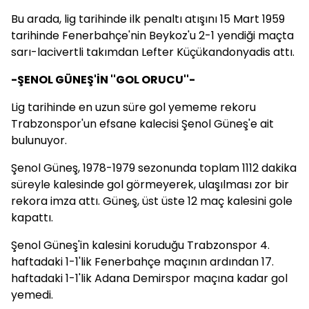
Bu arada, lig tarihinde ilk penaltı atışını 15 Mart 1959
tarihinde Fenerbahçe'nin Beykoz'u 2-1 yendiği maçta
sarı-lacivertli takımdan Lefter Küçükandonyadis attı.
-ŞENOL GÜNEŞ'İN ''GOL ORUCU''-
Lig tarihinde en uzun süre gol yememe rekoru
Trabzonspor'un efsane kalecisi Şenol Güneş'e ait
bulunuyor.
Şenol Güneş, 1978-1979 sezonunda toplam 1112 dakika
süreyle kalesinde gol görmeyerek, ulaşılması zor bir
rekora imza attı. Güneş, üst üste 12 maç kalesini gole
kapattı.
Şenol Güneş'in kalesini koruduğu Trabzonspor 4.
haftadaki 1-1'lik Fenerbahçe maçının ardından 17.
haftadaki 1-1'lik Adana Demirspor maçına kadar gol
yemedi.