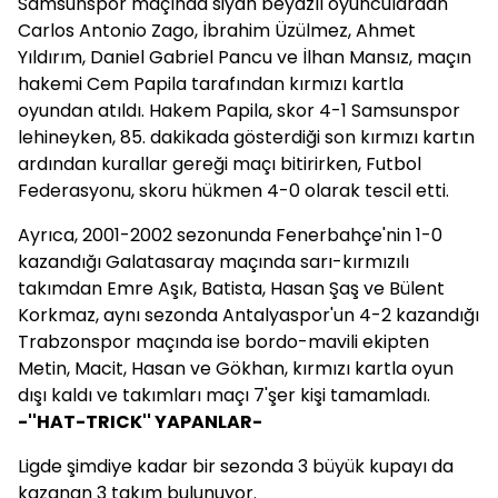
Samsunspor maçında siyah beyazlı oyunculardan
Carlos Antonio Zago, İbrahim Üzülmez, Ahmet
Yıldırım, Daniel Gabriel Pancu ve İlhan Mansız, maçın
hakemi Cem Papila tarafından kırmızı kartla
oyundan atıldı. Hakem Papila, skor 4-1 Samsunspor
lehineyken, 85. dakikada gösterdiği son kırmızı kartın
ardından kurallar gereği maçı bitirirken, Futbol
Federasyonu, skoru hükmen 4-0 olarak tescil etti.
Ayrıca, 2001-2002 sezonunda Fenerbahçe'nin 1-0
kazandığı Galatasaray maçında sarı-kırmızılı
takımdan Emre Aşık, Batista, Hasan Şaş ve Bülent
Korkmaz, aynı sezonda Antalyaspor'un 4-2 kazandığı
Trabzonspor maçında ise bordo-mavili ekipten
Metin, Macit, Hasan ve Gökhan, kırmızı kartla oyun
dışı kaldı ve takımları maçı 7'şer kişi tamamladı.
-''HAT-TRICK'' YAPANLAR-
Ligde şimdiye kadar bir sezonda 3 büyük kupayı da
kazanan 3 takım bulunuyor.