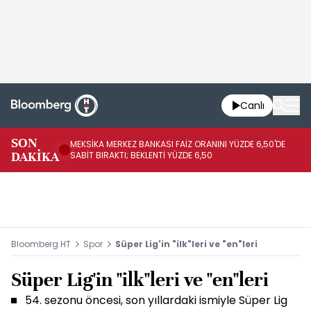
Canlı
SON
MEKSİKA MERKEZ BANKASI FAİZ ORANINI YÜZDE 6,50'DE
OY
DAKİKA
SABİT BIRAKTI; BEKLENTİ YÜZDE 6,50
AÇ
Bloomberg HT
Spor
Süper Lig'in "ilk"leri ve "en"leri
Süper Lig'in "ilk"leri ve "en"leri
54. sezonu öncesi, son yıllardaki ismiyle Süper Lig