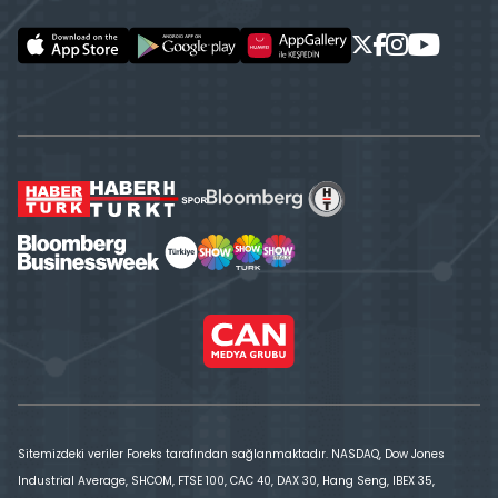
Sitemizdeki veriler Foreks tarafından sağlanmaktadır. NASDAQ, Dow Jones
Industrial Average, SHCOM, FTSE 100, CAC 40, DAX 30, Hang Seng, IBEX 35,