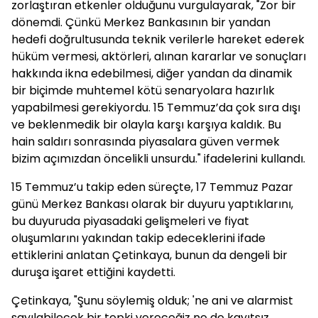
zorlaştıran etkenler olduğunu vurgulayarak, "Zor bir
dönemdi. Çünkü Merkez Bankasının bir yandan
hedefi doğrultusunda teknik verilerle hareket ederek
hüküm vermesi, aktörleri, alınan kararlar ve sonuçları
hakkında ikna edebilmesi, diğer yandan da dinamik
bir biçimde muhtemel kötü senaryolara hazırlık
yapabilmesi gerekiyordu. 15 Temmuz’da çok sıra dışı
ve beklenmedik bir olayla karşı karşıya kaldık. Bu
hain saldırı sonrasında piyasalara güven vermek
bizim açımızdan öncelikli unsurdu." ifadelerini kullandı.
15 Temmuz’u takip eden süreçte, 17 Temmuz Pazar
günü Merkez Bankası olarak bir duyuru yaptıklarını,
bu duyuruda piyasadaki gelişmeleri ve fiyat
oluşumlarını yakından takip edeceklerini ifade
ettiklerini anlatan Çetinkaya, bunun da dengeli bir
duruşa işaret ettiğini kaydetti.
Çetinkaya, "Şunu söylemiş olduk; 'ne ani ve alarmist
sayılabilecek bir tepki vereceğiz ne de kayıtsız