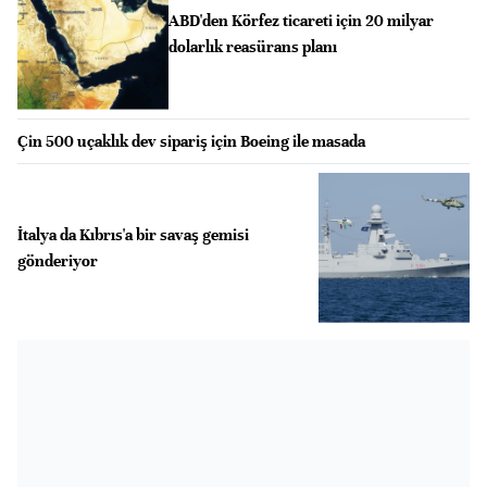
ABD'den Körfez ticareti için 20 milyar
dolarlık reasürans planı
Çin 500 uçaklık dev sipariş için Boeing ile masada
İtalya da Kıbrıs'a bir savaş gemisi
gönderiyor