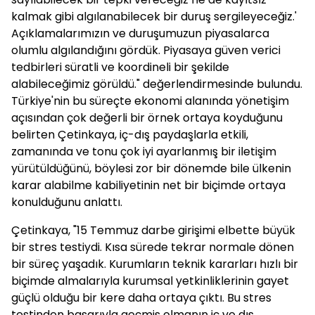
kalmak gibi algılanabilecek bir duruş sergileyeceğiz.'
Açıklamalarımızın ve duruşumuzun piyasalarca
olumlu algılandığını gördük. Piyasaya güven verici
tedbirleri süratli ve koordineli bir şekilde
alabileceğimiz görüldü." değerlendirmesinde bulundu.
Türkiye'nin bu süreçte ekonomi alanında yönetişim
açısından çok değerli bir örnek ortaya koyduğunu
belirten Çetinkaya, iç-dış paydaşlarla etkili,
zamanında ve tonu çok iyi ayarlanmış bir iletişim
yürütüldüğünü, böylesi zor bir dönemde bile ülkenin
karar alabilme kabiliyetinin net bir biçimde ortaya
konulduğunu anlattı.
Çetinkaya, "15 Temmuz darbe girişimi elbette büyük
bir stres testiydi. Kısa sürede tekrar normale dönen
bir süreç yaşadık. Kurumların teknik kararları hızlı bir
biçimde almalarıyla kurumsal yetkinliklerinin gayet
güçlü olduğu bir kere daha ortaya çıktı. Bu stres
testinden başarıyla geçmiş olmanın iç ve dış