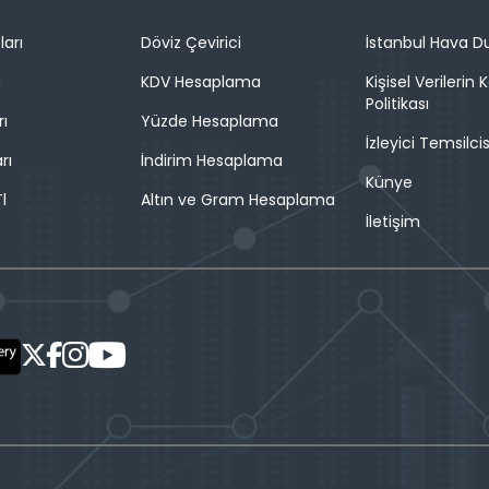
ları
Döviz Çevirici
İstanbul Hava 
n
KDV Hesaplama
Kişisel Verilerin
Politikası
rı
Yüzde Hesaplama
İzleyici Temsilcis
rı
İndirim Hesaplama
Künye
l
Altın ve Gram Hesaplama
İletişim