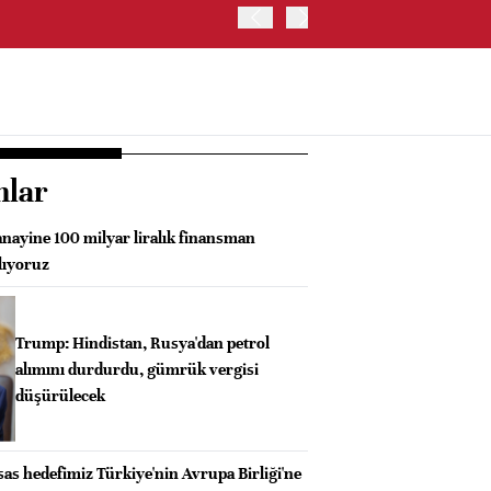
OYAK ÇİMENTO İKİNCİ ÇEY
nlar
anayine 100 milyar liralık finansman
lıyoruz
Trump: Hindistan, Rusya'dan petrol
alımını durdurdu, gümrük vergisi
düşürülecek
as hedefimiz Türkiye'nin Avrupa Birliği'ne