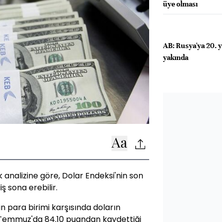
üye olması
AB: Rusya'ya 20. y
yakında
k analizine göre, Dolar Endeksi'nin son
ş sona erebilir.
n para birimi karşısında doların
4 Temmuz'da 84.10 puandan kaydettiği