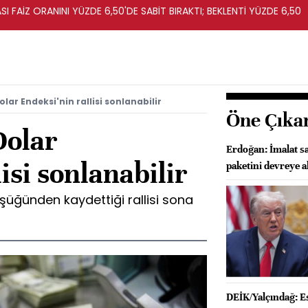
I FAİZ ORANINI YÜZDE 6,50'DE SABİT BIRAKTI; BEKLENTİ YÜZDE 6,50
olar Endeksi'nin rallisi sonlanabilir
Öne Çıka
Dolar
Erdoğan: İmalat s
isi sonlanabilir
paketini devreye a
üşüğünden kaydettiği rallisi sona
DEİK/Yalçındağ: Es