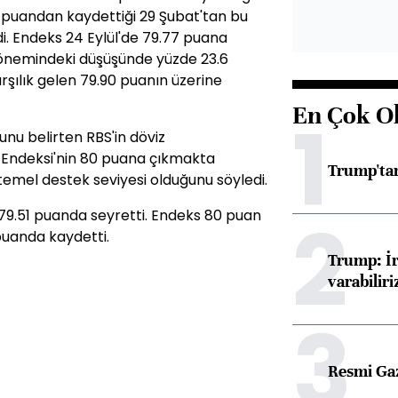
77 puandan kaydettiği 29 Şubat'tan bu
i. Endeks 24 Eylül'de 79.77 puana
önemindeki düşüşünde yüzde 23.6
şılık gelen 79.90 puanın üzerine
En Çok O
1
nu belirten RBS'in döviz
r Endeksi'nin 80 puana çıkmakta
Trump'tan
 temel destek seviyesi olduğunu söyledi.
2
 79.51 puanda seyretti. Endeks 80 puan
 puanda kaydetti.
Trump: İr
varabiliri
3
Resmi Ga