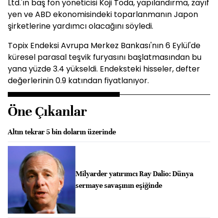
Ltd.'ın baş fon yöneticisi Koji Toda, yapılandırma, zayıf
yen ve ABD ekonomisindeki toparlanmanın Japon
şirketlerine yardımcı olacağını söyledi.
Topix Endeksi Avrupa Merkez Bankası'nın 6 Eylül'de
küresel parasal teşvik furyasını başlatmasından bu
yana yüzde 3.4 yükseldi. Endeksteki hisseler, defter
değerlerinin 0.9 katından fiyatlanıyor.
Öne Çıkanlar
Altın tekrar 5 bin doların üzerinde
Milyarder yatırımcı Ray Dalio: Dünya
sermaye savaşının eşiğinde