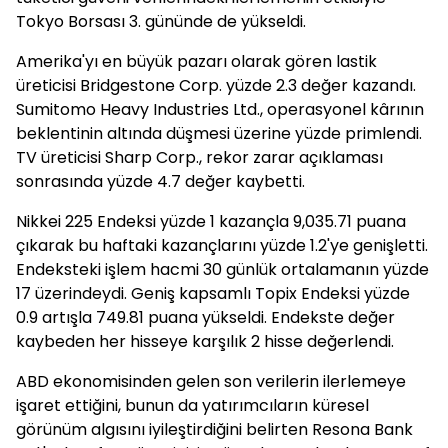
Tokyo Borsası 3. gününde de yükseldi.
Amerika'yı en büyük pazarı olarak gören lastik
üreticisi Bridgestone Corp. yüzde 2.3 değer kazandı.
Sumitomo Heavy Industries Ltd., operasyonel kârının
beklentinin altında düşmesi üzerine yüzde primlendi.
TV üreticisi Sharp Corp., rekor zarar açıklaması
sonrasında yüzde 4.7 değer kaybetti.
Nikkei 225 Endeksi yüzde 1 kazançla 9,035.71 puana
çıkarak bu haftaki kazançlarını yüzde 1.2'ye genişletti.
Endeksteki işlem hacmi 30 günlük ortalamanın yüzde
17 üzerindeydi. Geniş kapsamlı Topix Endeksi yüzde
0.9 artışla 749.81 puana yükseldi. Endekste değer
kaybeden her hisseye karşılık 2 hisse değerlendi.
ABD ekonomisinden gelen son verilerin ilerlemeye
işaret ettiğini, bunun da yatırımcıların küresel
görünüm algısını iyileştirdiğini belirten Resona Bank