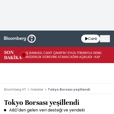
Canlı
SON
İŞ BANKASI, CAHİT ÇINAR'IN 1 EYLÜL İTİBARIYLA GENEL
İŞ
DAKİKA
MÜDÜRLÜK GÖREVİNE ATANACAĞINI AÇIKLADI -KAP
GÖ
Bloomberg HT
Haberler
Tokyo Borsası yeşillendi
Tokyo Borsası yeşillendi
ABD'den gelen veri desteği ve yendeki