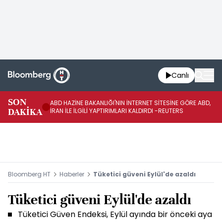
Canlı
SON
ABD HAZİNE BAKANLIĞI'NIN İNTERNET SİTESİNE GÖRE ABD,
KO
DAKİKA
İRAN İLE İLGİLİ YAPTIRIMLARI KALDIRDI -REUTERS
AÇ
Bloomberg HT
Haberler
Tüketici güveni Eylül'de azaldı
Tüketici güveni Eylül'de azaldı
Tüketici Güven Endeksi, Eylül ayında bir önceki aya