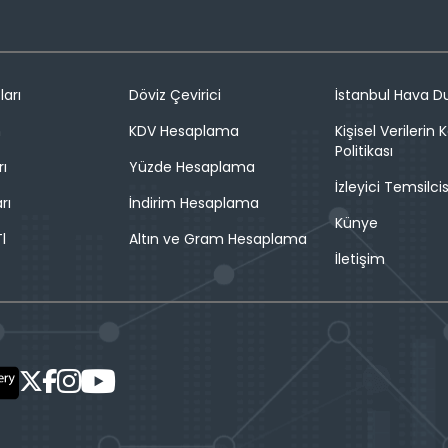
ları
Döviz Çevirici
İstanbul Hava 
n
KDV Hesaplama
Kişisel Verilerin
Politikası
rı
Yüzde Hesaplama
İzleyici Temsilcis
rı
İndirim Hesaplama
Künye
l
Altın ve Gram Hesaplama
İletişim