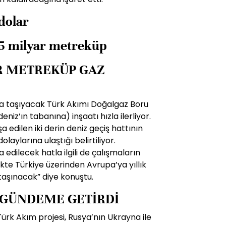
 dolar
1.5 milyar metreküp
AR METREKÜP GAZ
ya taşıyacak Türk Akımı Doğalgaz Boru
niz’ın tabanına) inşaatı hızla ilerliyor.
 edilen iki derin deniz geçiş hattının
aylarına ulaştığı belirtiliyor.
a edilecek hatla ilgili de çalışmaların
likte Türkiye üzerinden Avrupa’ya yıllık
taşınacak” diye konuştu.
 GÜNDEME GETİRDİ
Türk Akım projesi, Rusya’nın Ukrayna ile