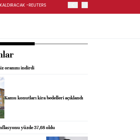
 KALDIRACAK -REUTERS
ABD DIŞİŞLERİ BAKANLIĞI
UYGULANACAK
nlar
z oranını indirdi
Kamu konutları kira bedelleri açıklandı
enflasyonu yüzde 37,68 oldu