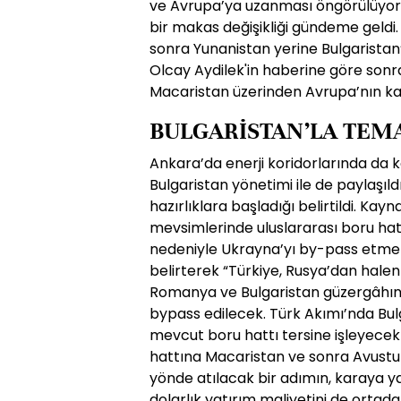
ve Avrupa’ya uzanması öngörülüyor
bir makas değişikliği gündeme geldi.
sonra Yunanistan yerine Bulgaristan
Olcay Aydilek'in haberine göre son
Macaristan üzerinden Avrupa’nın ka
BULGARİSTAN’LA TEM
Ankara’da enerji koridorlarında da 
Bulgaristan yönetimi ile de paylaşıldı
hazırlıklara başladığı belirtildi. Kayna
mevsimlerinde uluslararası boru ha
nedeniyle Ukrayna’yı by-pass etmek i
belirterek “Türkiye, Rusya’dan halen
Romanya ve Bulgaristan güzergâhınd
bypass edilecek. Türk Akımı’nda Bulg
mevcut boru hattı tersine işleyecek
hattına Macaristan ve sonra Avustur
yönde atılacak bir adımın, karaya y
dolarlık yatırım maliyetini de ortada