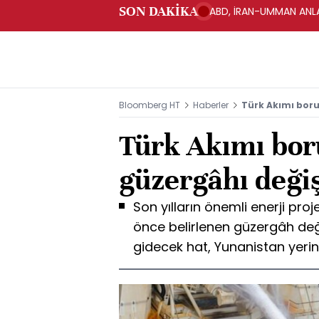
SON DAKİKA
ABD, İRAN-UMMAN ANLA
Bloomberg HT
Haberler
Türk Akımı boru
Türk Akımı bor
güzergâhı değiş
Son yılların önemli enerji pro
önce belirlenen güzergâh deği
gidecek hat, Yunanistan yerin