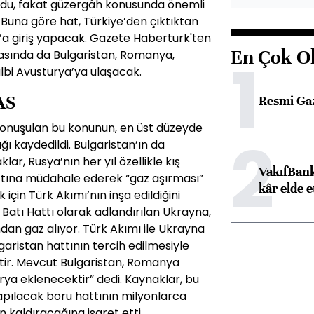
du, fakat güzergâh konusunda önemli
 Buna göre hat, Türkiye’den çıktıktan
’a giriş yapacak. Gazete Habertürk'ten
En Çok O
rasında da Bulgaristan, Romanya,
1
lbi Avusturya’ya ulaşacak.
AS
Resmi Ga
konuşulan bu konunun, en üst düzeyde
2
ğı kaydedildi. Bulgaristan’ın da
klar, Rusya’nın her yıl özellikle kış
VakıfBank
ttına müdahale ederek “gaz aşırması”
kâr elde e
çin Türk Akımı’nın inşa edildiğini
 Batı Hattı olarak adlandırılan Ukrayna,
an gaz alıyor. Türk Akımı ile Ukrayna
aristan hattının tercih edilmesiyle
tir. Mevcut Bulgaristan, Romanya
ya eklenecektir” dedi. Kaynaklar, bu
apılacak boru hattının milyonlarca
n kaldıracağına işaret etti.