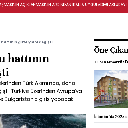
ŞMASININ AÇIKLANMASININ ARDINDAN İRAN'A UYGULADIĞI ABLUKAYI
 hattının güzergâhı değişti
Öne Çıka
u hattının
TCMB temerrüt fai
ti
jelerinden Türk Akımı'nda, daha
şti. Türkiye üzerinden Avrupa'ya
e Bulgaristan'a giriş yapacak
İstanbul'da 2025 