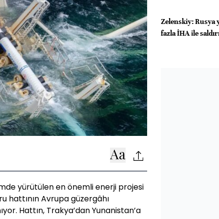
Zelenskiy: Rusya y
fazla İHA ile saldı
mde yürütülen en önemli enerji projesi
ru hattının Avrupa güzergâhı
ıyor. Hattın, Trakya’dan Yunanistan’a