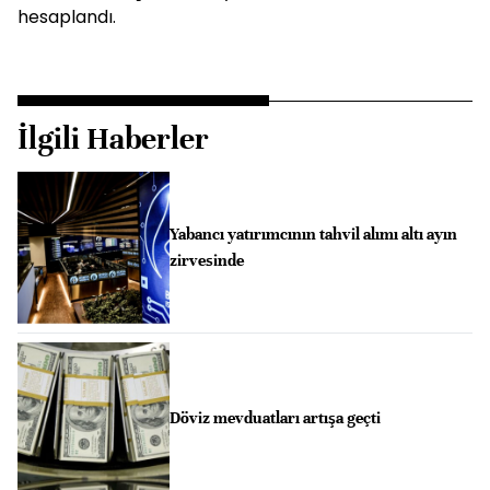
hesaplandı.
İlgili Haberler
Yabancı yatırımcının tahvil alımı altı ayın
zirvesinde
Döviz mevduatları artışa geçti