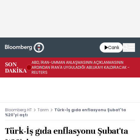
Canlı
ABD, İRAN-UMMAN ANLAŞMASININ AÇIKLANMASININ
AB
SON
ARDINDAN İRAN'A UYGULADIĞI ABLUKAYI KALDIRACAK -
GE
DAKİKA
REUTERS
UY
Bloomberg HT
Tarım
Türk-İş gıda enflasyonu Şubat'ta
%20'yi aştı
Türk-İş gıda enflasyonu Şubat'ta