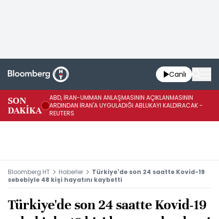
Canlı
ABD, İRAN-UMMAN ANLAŞMASININ AÇIKLANMASININ
AB
SON
ARDINDAN İRAN'A UYGULADIĞI ABLUKAYI KALDIRACAK -
GE
DAKİKA
REUTERS
UY
Bloomberg HT
Haberler
Türkiye'de son 24 saatte Kovid-19
sebebiyle 48 kişi hayatını kaybetti
Türkiye'de son 24 saatte Kovid-19