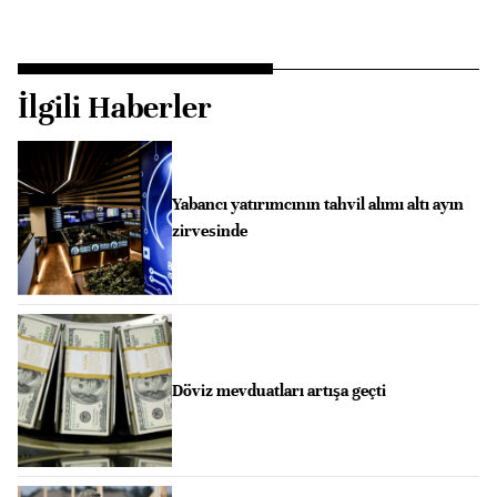
İlgili Haberler
Yabancı yatırımcının tahvil alımı altı ayın
zirvesinde
Döviz mevduatları artışa geçti