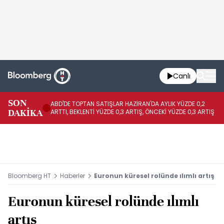
Canlı
SON
ABD'DE TOPTAN SATIŞLAR HAZİRAN'DA AYLIK YÜZDE 0,2
AP
DAKİKA
ARTTI, BEKLENTİ YÜZDE 0,3 ARTIŞ, ÖNCEKİ YÜZDE 0,3 ARTIŞ
KA
Bloomberg HT
Haberler
Euronun küresel rolünde ılımlı artış
Euronun küresel rolünde ılımlı
artış