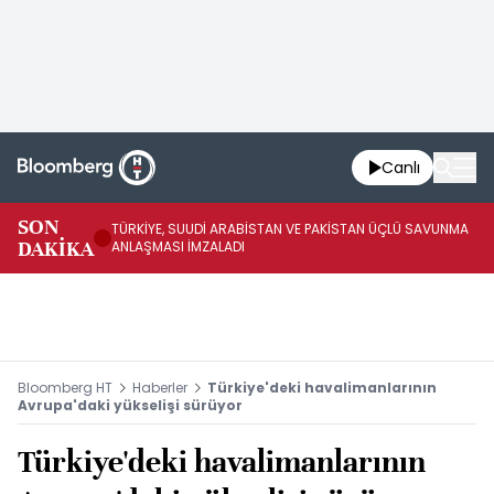
Canlı
SON
TÜRKİYE, SUUDİ ARABİSTAN VE PAKİSTAN ÜÇLÜ SAVUNMA
TR
DAKİKA
ANLAŞMASI İMZALADI
BN
Bloomberg HT
Haberler
Türkiye'deki havalimanlarının
Avrupa'daki yükselişi sürüyor
Türkiye'deki havalimanlarının