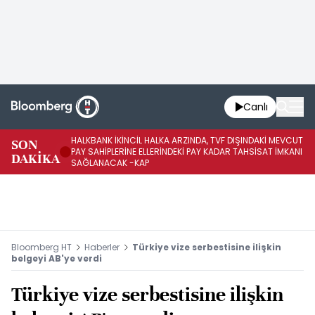
Canlı
HALKBANK İKİNCİL HALKA ARZINDA, TVF DIŞINDAKİ MEVCUT
HA
SON
PAY SAHİPLERİNE ELLERİNDEKİ PAY KADAR TAHSİSAT İMKANI
KO
DAKİKA
SAĞLANACAK -KAP
-K
Bloomberg HT
Haberler
Türkiye vize serbestisine ilişkin
belgeyi AB'ye verdi
Türkiye vize serbestisine ilişkin