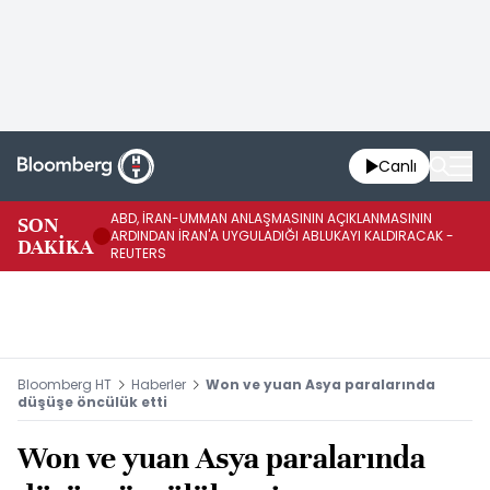
Canlı
ABD, İRAN-UMMAN ANLAŞMASININ AÇIKLANMASININ
AB
SON
ARDINDAN İRAN'A UYGULADIĞI ABLUKAYI KALDIRACAK -
GE
DAKİKA
REUTERS
UY
Bloomberg HT
Haberler
Won ve yuan Asya paralarında
düşüşe öncülük etti
Won ve yuan Asya paralarında