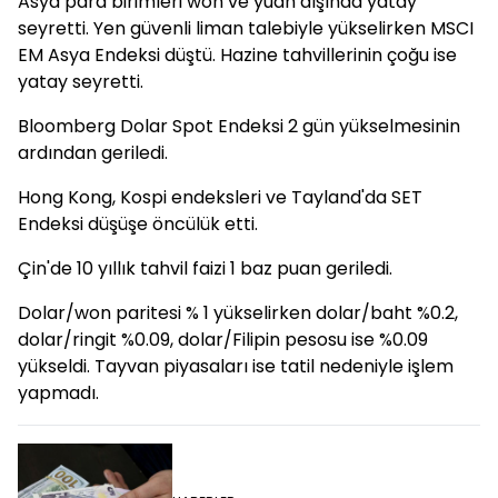
Asya para birimleri won ve yuan dışında yatay
seyretti. Yen güvenli liman talebiyle yükselirken MSCI
EM Asya Endeksi düştü. Hazine tahvillerinin çoğu ise
yatay seyretti.
Bloomberg Dolar Spot Endeksi 2 gün yükselmesinin
ardından geriledi.
Hong Kong, Kospi endeksleri ve Tayland'da SET
Endeksi düşüşe öncülük etti.
Çin'de 10 yıllık tahvil faizi 1 baz puan geriledi.
Dolar/won paritesi % 1 yükselirken dolar/baht %0.2,
dolar/ringit %0.09, dolar/Filipin pesosu ise %0.09
yükseldi. Tayvan piyasaları ise tatil nedeniyle işlem
yapmadı.