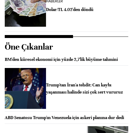
HABERLER
Dolar/TL 4.02'den döndü
Öne Çıkanlar
BM'den küresel ekonomi için yüzde 2,7'lik büyüme tahmini
Trump'tan İran'a tehdit: Can kaybı
yaşanması halinde sizi çok sert vururuz
ABD Senatosu Trump'ın Venezuela için askeri planına dur dedi