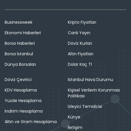
Businessweek
Kripto Fiyatları
Ekonomi Haberleri
Canlı Yayın
Borsa Haberleri
Döviz Kurları
Borsa İstanbul
Altın Fiyatları
Dünya Borsaları
Dolar Kaç Tl
Döviz Çevirici
İstanbul Hava Durumu
KDV Hesaplama
Kişisel Verilerin Korunması
Politikası
Yüzde Hesaplama
İzleyici Temsilcisi
İndirim Hesaplama
Künye
Altın ve Gram Hesaplama
İletişim