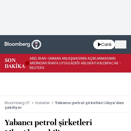
Canlı
ABD, İRAN-UMMAN ANLAŞMASININ AÇIKLANMASININ
AB
SON
ARDINDAN İRAN'A UYGULADIĞI ABLUKAYI KALDIRACAK -
GE
DAKİKA
REUTERS
UY
Bloomberg HT
Haberler
Yabancı petrol şirketleri Libya'dan
çekiliyor
Yabancı petrol şirketleri