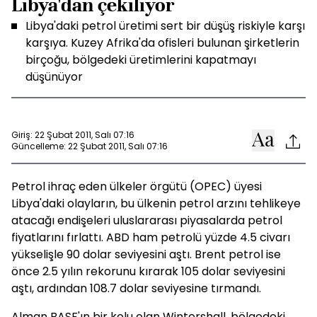
Libya'dan çekiliyor
Libya'daki petrol üretimi sert bir düşüş riskiyle karşı
karşıya. Kuzey Afrika'da ofisleri bulunan şirketlerin
birçoğu, bölgedeki üretimlerini kapatmayı
düşünüyor
Giriş: 22 Şubat 2011, Salı 07:16
Güncelleme: 22 Şubat 2011, Salı 07:16
Petrol ihraç eden ülkeler örgütü (OPEC) üyesi
Libya'daki olayların, bu ülkenin petrol arzını tehlikeye
atacağı endişeleri uluslararası piyasalarda petrol
fiyatlarını fırlattı. ABD ham petrolü yüzde 4.5 civarı
yükselişle 90 dolar seviyesini aştı. Brent petrol ise
önce 2.5 yılın rekorunu kırarak 105 dolar seviyesini
aştı, ardından 108.7 dolar seviyesine tırmandı.
Alman BASF'ın bir kolu olan Wintershall, bölgedeki