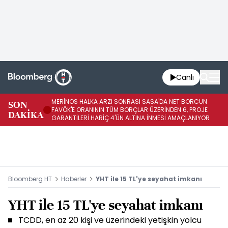
Canlı
MERİNOS HALKA ARZI SONRASI SASA'DA NET BORCUN
ME
SON
FAVÖK'E ORANININ TÜM BORÇLAR ÜZERİNDEN 6, PROJE
BÖ
DAKİKA
GARANTİLERİ HARİÇ 4'ÜN ALTINA İNMESİ AMAÇLANIYOR
KU
Bloomberg HT
Haberler
YHT ile 15 TL'ye seyahat imkanı
YHT ile 15 TL'ye seyahat imkanı
TCDD, en az 20 kişi ve üzerindeki yetişkin yolcu