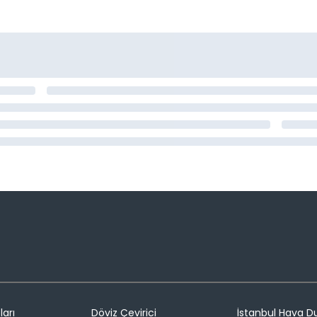
ları
Döviz Çevirici
İstanbul Hava 