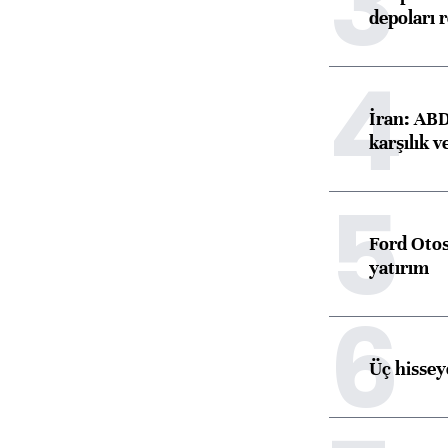
3
depoları 
4
İran: ABD 
karşılık v
5
Ford Otos
yatırım
6
Üç hisseye