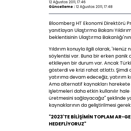
12 Ağustos 2011, 17:46
Güncelleme :
12 Ağustos 2011, 17:48
Bloomberg HT Ekonomi Direktörü Prof
yanıtlayan Ulaştırma Bakanı Yıldırım
beklentisinin Ulaştırma Bakanlığı'nın
Yıldırım konuyla ilgili olarak, 'Henüz
söylentisi var. Buna bir erken panik d
etkileyen bir durum var. Ancak Türki
gösterdi ve krizi rahat atlattı. Şimd
yatırıma devam edeceğiz, yatırım kri
Ama alternatif kaynakları harekete
işletmeleri daha etkin kullanılır ha
üretmesini sağlayacağız" şeklinde yanı
kaynaklarının da geliştirilmesi gerekti
"2023'TE BİLİŞİMİN TOPLAM AR-GE
HEDEFLİYORUZ"