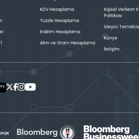
n
KDV Hesaplama
Kişisel Verilerin
Politikası
rı
Yüzde Hesaplama
İzleyici Temsilcis
rı
İndirim Hesaplama
Künye
l
Altın ve Gram Hesaplama
İletişim