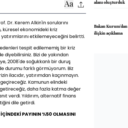
alanı oluşturduk
. Dr. Kerem Alkin'in sorularını
Bakan Kurum'dan fa
, küresel ekonomideki kriz
ilişkin açıklama
 yatırımlarını etkilemeyeceğini belirtti.
 nedenleri tespit edilememiş bir kriz
e diyebilirsiniz. Bizi de yakından
ye, 2008'de soğukkanlı bir duruş
i de durumu farklı görmüyorum. Biz
zin ilacıdır, yatırımdan kaçınmayın.
 geçireceğiz. Kamunun elindeki
le getireceğiz, daha fazla katma değer
t verdi. Yıldırım, alternatif finans
ğini dile getirdi.
 İÇİNDEKİ PAYININ %50 OLMASINI