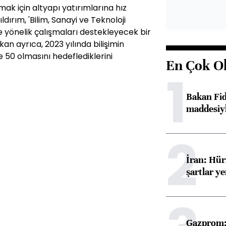
mak için altyapı yatırımlarına hız
rım, 'Bilim, Sanayi ve Teknoloji
ye yönelik çalışmaları destekleyecek bir
an ayrıca, 2023 yılında bilişimin
 50 olmasını hedeflediklerini
En Çok O
1
Bakan Fi
maddesiyl
2
İran: Hü
şartlar ye
Gazprom: 