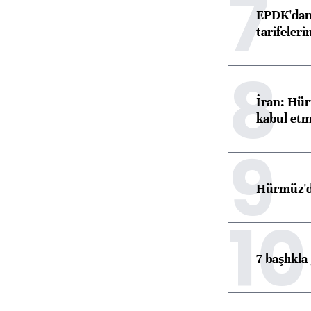
7
EPDK'dan 
tarifeleri
8
İran: Hür
kabul etm
9
Hürmüz'de
10
7 başlıkla