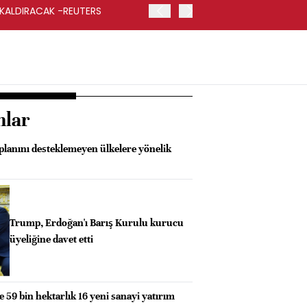
 KALDIRACAK -REUTERS
ABD DIŞİŞLERİ BAKANLIĞI
UYGULANACAK
nlar
lanını desteklemeyen ülkelere yönelik
Trump, Erdoğan'ı Barış Kurulu kurucu
üyeliğine davet etti
e 59 bin hektarlık 16 yeni sanayi yatırım