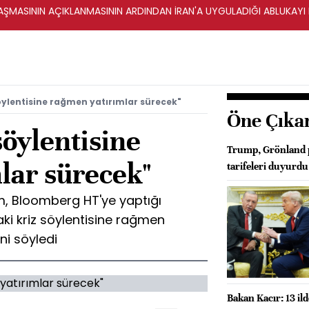
ŞMASININ AÇIKLANMASININ ARDINDAN İRAN'A UYGULADIĞI ABLUKAYI
söylentisine rağmen yatırımlar sürecek"
Öne Çıka
söylentisine
Trump, Grönland p
lar sürecek"
tarifeleri duyurdu
ım, Bloomberg HT'ye yaptığı
ki kriz söylentisine rağmen
ni söyledi
Bakan Kacır: 13 ild