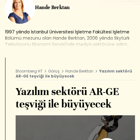
Hande Berktan
1997 yılında İstanbul Üniversitesi İşletme Fakültesi İşletme
Bölümü mezunu olan Hande Berktan, 2006 yılında Skytürk
Televizyonu Ekonomi Servisi'nde medya sektörüne adım
attı. Ardından TGRT Haber'de görev yaptı. 2010 yılından beri
kuruluş kadrosunda yer aldığı Bloomberg HT'de kariyerine
devam ediyor. Hande Berktan, Bloomberg HT'de İş Dünyası,
Varlık Yönetimi ve Kripto Para programlarının sunuculuğunu
Bloomberg HT
Görüş
Hande Berktan
Yazılım sektörü
yapmaktadır.
AR-GE teşviği ile büyüyecek
Yazılım sektörü AR-GE
teşviği ile büyüyecek