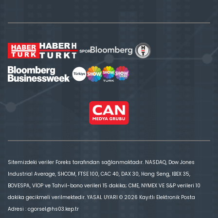
Sitemizdeki veriler Foreks tarafından sağlanmaktadır. NASDAQ, Dow Jones
Industrial Average, SHCOM, FTSE 100, CAC 40, DAX 30, Hang Seng, IBEX 35,
BOVESPA, VİOP ve Tahvil-bono verileri 15 dakika; CME, NYMEX VE S&P verileri 10
dakika gecikmeli verilmektedir. YASAL UYARI © 2026 Kayıtlı Elektronik Posta
Adresi : cgorsel@hs03.kep.tr