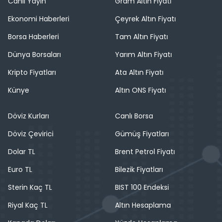
Canlı Yayın
Gram Altın Fiyatı
Ekonomi Haberleri
Çeyrek Altın Fiyatı
Borsa Haberleri
Tam Altın Fiyatı
Dünya Borsaları
Yarım Altın Fiyatı
Kripto Fiyatları
Ata Altın Fiyatı
Künye
Altın ONS Fiyatı
Döviz Kurları
Canlı Borsa
Döviz Çevirici
Gümüş Fiyatları
Dolar TL
Brent Petrol Fiyatı
Euro TL
Bilezik Fiyatları
Sterin Kaç TL
BIST 100 Endeksi
Riyal Kaç TL
Altın Hesaplama