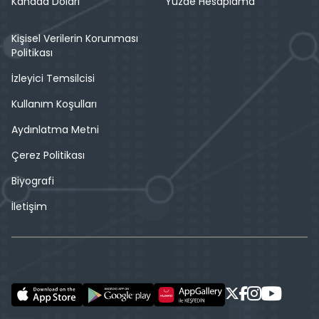
Kanada Doları
Yüzde Hesaplama
Kişisel Verilerin Korunması
Politikası
İzleyici Temsilcisi
Kullanım Koşulları
Aydınlatma Metni
Çerez Politikası
Biyografi
İletişim