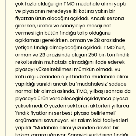
çok fazla olduğu için TMO müdahale alımı yaptı
ve piyasanın neredeyse iki katına yakın bir
fiyattan ürün alacağını açıkladı. Ancak sezona
girerken, üretici ve sanayiciye mesajı net
vermesi için bütün fındığa talip olduğunu
açıklaması gerekirken, orman ve 2B arazisinde
yetişen fındığı almayacağını açıkladı. TMO'nun,
orman ve 2B arazisinde oluşan 250 bin ton fındık
rekoltesinin muhatabı olmadığını ifade ederek
piyasayı yükseltebilmesi mümkün olmadı. Bu
kötü algı üzerinden o yıl fındıkta müdahale alımı
yapıldığı sanıldı ancak bu 'müdahalesiz' sadece
normal bir alımdı aslında. TMO, yılbaşı sonrası da
piyasaya ürün verebileceğini açıklayınca piyasa
yükselmedi. O yüzden sektörün aktörleri yıllarca
'fındık fiyatlarını serbest piyasa belirlemeli'
argümanını savunuyor. Bir takım lobi faaliyetleri
yapıldı. “Müdahale alımı yüzünden devlet bir
takım zarara uğruyor. Sanayici yurtdışına fındığı