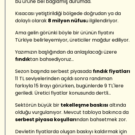
bu ürüne bel bağlamış durumda.
Kısacası yetiştirildiği bölgede doğrudan ya da
dolaylı olarak
8 milyon nüfus
u ilgilendiriyor.
Ama gelin görünki böyle bir ürünün fiyatını
Türkiye belirleyemiyor, üreticiler mağdur ediliyor.
Yazımızın başlığından da anlaşılacağı üzere
fındık
tan bahsediyoruz...
Sezon başında serbest piyasada
fındık fiyatları
11 TL seviyelerinden açıldı sonra randıman
farkıyla 15 lirayı görürken, bugünlerde 9 TL'lere
geriledi. Üretici fiyatlar konusunda dertli...
Sektörün büyük bir
tekelleşme baskısı
altında
olduğu vurgulanıyor. Mevcut tabloya bakınca da
serbest piyasa koşulları
ndan bahsetmek zor.
Devletin fiyatlarda oluşan baskıyı kaldırmak için