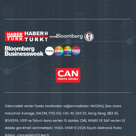
Sitemizdeki veriler Foreks tarafından sağlanmaktadır. NASDAQ, Dow Jones
Industrial Average, SHCOM, FTSE 100, CAC 40, DAX 30, Hang Seng, IBEX 35,
BOVESPA, VİOP ve Tahvil-bono verileri 15 dakika; CME, NYMEX VE S&P verileri 10
dakika gecikmeli verilmektedir. YASAL UYARI © 2026 Kayıtlı Elektronik Posta
Adresi : cgorsel@hs03.kep.tr