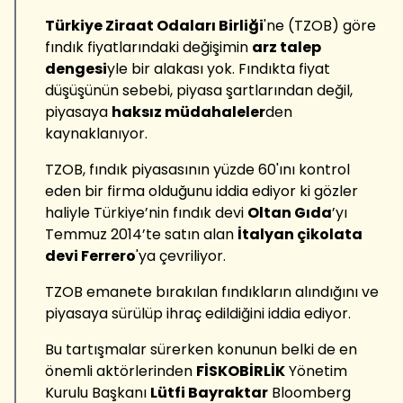
Türkiye Ziraat Odaları Birliği
'ne (TZOB) göre
fındık fiyatlarındaki değişimin
arz talep
dengesi
yle bir alakası yok. Fındıkta fiyat
düşüşünün sebebi, piyasa şartlarından değil,
piyasaya
haksız müdahaleler
den
kaynaklanıyor.
TZOB, fındık piyasasının yüzde 60'ını kontrol
eden bir firma olduğunu iddia ediyor ki gözler
haliyle Türkiye’nin fındık devi
Oltan Gıda
’yı
Temmuz 2014’te satın alan
İtalyan çikolata
devi Ferrero
'ya çevriliyor.
TZOB emanete bırakılan fındıkların alındığını ve
piyasaya sürülüp ihraç edildiğini iddia ediyor.
Bu tartışmalar sürerken konunun belki de en
önemli aktörlerinden
FİSKOBİRLİK
Yönetim
Kurulu Başkanı
Lütfi Bayraktar
Bloomberg