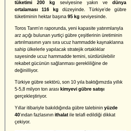
tüketimi
200 kg
seviyesine yakın ve
dünya
ortalaması 116 kg
düzeyinde. Türki­ye'de gübre
tüketiminin hektar başına
95 kg
seviyesinde.
Toros Tarım'ın raporunda, yeni kapasite yatırımlarıyla
arz açığı bulunan yurtiçi gübre çeşitlerinin üretiminin
artırılmasının yanı sıra ucuz hammadde kaynaklarına
sahip ülkelerle yapılacak stratejik ortaklıklar
sayesinde ucuz hammadde temini, sür­dürülebilir
rekabet gücünün sağlanması gerekliliğine de
değinilliyor.
Türkiye gübre sektörü, son 10 yıla baktığımızda yıllık
5-5,8 milyon ton arası
kimyevi gübre satışı
gerçekleştiriyor.
Yıllar itibariyle bakıldığında gübre talebinin
yüzde
40
'ından fazlasının
ithalat
ile telafi edildiği dikkat
çekiyor.