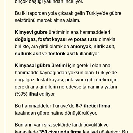
birçok başlığı yakından inceliyor.
Bu iki rapordan yola çıkarak gelin Türkiye'de gübre
sektörünü mercek altına alalım.
Kimyevi gübre
üretiminin ana hammaddeleri
doğalgaz
,
fosfat kayası
ve
potas tuzu
olmakla
birlikte, ara girdi olarak da
amon­yak
,
nitrik asit
,
sülfürik asit
ve
fosforik asit
kullanılıyor.
Kimyasal gübre üretimi
için gerekli olan ana
hammadde kaynağından yoksun olan Türkiye'de
doğalgaz, fos­fat kayası, potasyum gibi üretim için
gerekli ana girdilerin neredeyse tamamına yakını
(%95)
ithal
ediliyor.
Bu hammaddeler Türkiye’de
6-7
üretici firma
tarafından gübre haline dönüştürülüyor.
Bunların yanı sıra sektörde farklı büyüklük ve
kapasitede
350 civarında firma
faaliyet gösteriyor. Bu