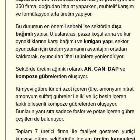
350 firma, doğrudan ithalat yaparken, muhtelif karışım
ve formülasyonlarla üretim yapıyor.
Bu durumun en önemli sebebi ise sektörün
dışa
bağımlı
yapısı. Uluslararası pazar koşullarına ve kur
oynaklıklarına karşı bağımlı ve
kırılgan
yapı
, sektör
oyuncuları için üretim yapmanın avantajını ortadan
kaldırarak, oyuncuları ithal ürünlere yönlendiriyor.
Sektörde üretim ağırlıklı olarak
AN
,
CAN
,
DAP
ve
kompoze gübre
lerden oluşuyor.
Kimyevi gübre türleri azot içeren (üre, amonyum nitrat,
amon­yum sülfat) gübreler ile iki ve üç besin içeren
farklı bileşenli kompoze gübrelerden oluşuyor.
Bunların yanı sıra sadece fosfor ve potas içeren gübre
çeşitleri de bulunuyor.
Toplam 7 üretici firma ile faaliyet gösteren yurtiçi
kimyevi gübre sektörünün toplam
üretim kapasitesi