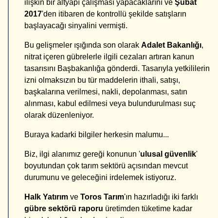
ilişkin bir altyapı çalışması yapacaklarını ve
Ş
ubat
2017
'den itibaren de kontrollü şekilde satışların
başlayacağı sinyalini vermişti.
Bu gelişmeler ışığında son olarak
Adalet Bakanlığı
,
nitrat içeren gübrelerle ilgili cezaları artıran kanun
tasarısını Başbakanlığa gönderdi. Tasarıyla yetkililerin
izni olmaksızın bu tür maddelerin ithali, satışı,
başkalarına verilmesi, nakli, depolanması, satın
alınması, kabul edilmesi veya bulundurulması suç
olarak düzenleniyor.
Buraya kadarki bilgiler herkesin malumu...
Biz, ilgi alanımız gereği konunun '
ulusal güvenlik
'
boyutundan çok tarım sektörü açısından mevcut
durumunu ve geleceğini irdelemek istiyoruz.
Halk Yatırım
ve
Toros Tarım
'ın hazırladığı iki farklı
gübre sektörü raporu
üretimden tüketime kadar