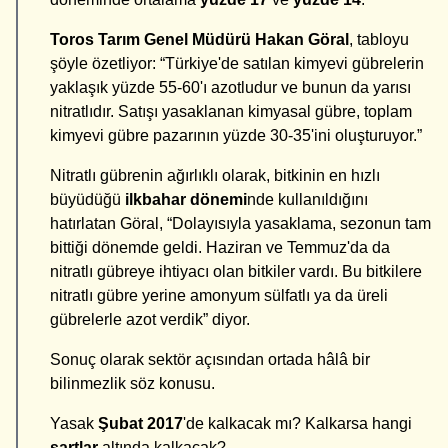
Toros Tarım Genel Müdürü Hakan Göral
, tabloyu
şöyle özetliyor: “Türkiye'de satılan kimyevi gübrelerin
yaklaşık yüzde 55-60'ı azotludur ve bunun da yarısı
nitratlıdır. Satışı yasaklanan kimyasal gübre, toplam
kimyevi gübre pazarının yüzde 30-35'ini oluşturuyor.”
Nitratlı gübrenin ağırlıklı olarak, bitkinin en hızlı
büyüdüğü
ilkbahar dönemi
nde kullanıldığını
hatırlatan Göral, “Dolayısıyla yasaklama, sezonun tam
bittiği dönemde geldi. Haziran ve Temmuz'da da
nitratlı gübreye ihtiyacı olan bitkiler vardı. Bu bitkilere
nitratlı gübre yerine amonyum sülfatlı ya da üreli
gübrelerle azot verdik” diyor.
Sonuç olarak sektör açısından ortada hâlâ bir
bilinmezlik söz konusu.
Yasak
Şubat
2017
'de kalkacak mı? Kalkarsa hangi
şartlar
altında kalkacak?