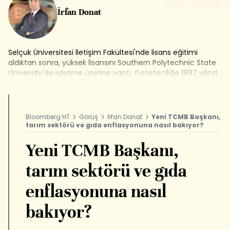
İrfan Donat
Selçuk Üniversitesi İletişim Fakültesi'nde lisans eğitimi
aldıktan sonra, yüksek lisansını Southern Polytechnic State
University'de işletme üzerine yaptı. Gazeteciliğe 1997 yılında
Milliyet Gazetesi'nde başladı. 2009-2012 yılları arasında
Sabah Gazetesi'nde ekonomi editörü olarak çalıştı. Enerji,
tarım ve gıda sektörüne yönelik haber, araştırma ve
röportajlara imza attı. 2013 yılından bu yana Bloomberg
Bloomberg HT
Görüş
İrfan Donat
Yeni TCMB Başkanı,
HT'de tarım editörü olarak görev alıyor. Bloomberg HT
tarım sektörü ve gıda enflasyonuna nasıl bakıyor?
Televizyonu'nda Tarım Analiz, Akıllı Tarım ve Mevsiminde
Tarım programlarını hazırlayıp sunuyor. İrfan Donat,
Yeni TCMB Başkanı,
www.bloomberght.com sitesinde de tarım ve gıda
sektörüne yönelik köşe yazıları yazıyor.
tarım sektörü ve gıda
enflasyonuna nasıl
bakıyor?