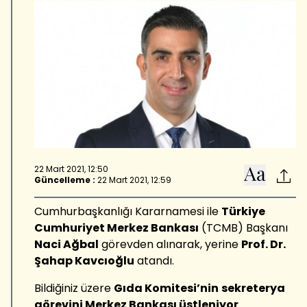
22 Mart 2021, 12:50
Güncelleme :
22 Mart 2021, 12:59
Cumhurbaşkanlığı Kararnamesi ile
Türkiye
Cumhuriyet Merkez Bankası
(TCMB) Başkanı
Naci Ağbal
görevden alınarak, yerine
Prof. Dr.
Şahap Kavcıoğlu
atandı.
Bildiğiniz üzere
Gıda Komitesi’nin
sekreterya
görevini Merkez Bankası üstleniyor
.