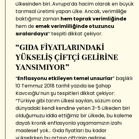
ülkesinden biri. Avrupa’da hacim olarak en büyük
tarımsal üretimi yapan ülke. Ancak, verimliliğe
baktığımız zaman
hem toprak verimliğinde
hem de
emek verimliliğinde otuzuncu
sıralardayız
” tespiti dikkat çekiyor.
“GIDA FİYATLARINDAKİ
YÜKSELİŞ ÇİFTÇİ GELİRİNE
YANSIMIYOR”
“
Enflasyonu etkileyen temel unsurlar
” başlıklı
10 Temmuz 2018 tarihli yazıda ise Şahap
Kavcıoğlu’nun şu tespitleri dikkat çekiyor:
“Türkiye gibi tarım ülkesi sayılan, sözüm ona
dünyadaki kendi kendine yeten 3-5 ülkeden biri
olduğumuzu iddia ettiğimiz bir ülkede, bu kaleme
dayalı kronik enflasyonla yaşamamızın izahı
maalesef yok… Gıda fiyatları bu kadar
yükselirken bu artışın çiftçinin gelirine