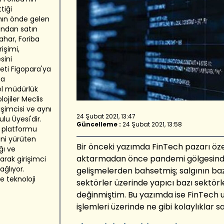
tiği
anın önde gelen
fından satın
ahar, Foriba
işimi,
sini
eti Figopara'ya
na
el müdürlük
ojiler Meclis
işimcisi ve aynı
24 Şubat 2021, 13:47
u Üyesi'dir.
Güncelleme :
24 Şubat 2021, 13:58
m platformu
ini yürüten
Bir önceki yazımda FinTech pazarı özeli
ğı ve
aktarmadan önce pandemi gölgesinde
larak girişimci
ağlıyor.
gelişmelerden bahsetmiş; salgının bazı
e teknoloji
sektörler üzerinde yapıcı bazı sektörle
değinmiştim. Bu yazımda ise FinTech uy
işlemleri üzerinde ne gibi kolaylıklar 