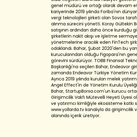
genel müdürü ve ortağı olarak devam et
kariyerinde 2019 yılında Foriba'nın düny
vergi teknolojileri şirketi olan Sovos tara
alınma sürecini yönetti. Koray Gültekin B
satışının ardından daha önce kurduğu gir
şirketlerin nakit akışı ve işletme sermaye
yönetmelerine aracılık eden FinTech şirk
odaklandı. Bahar, Şubat 2020'den bu ya
kurucularından olduğu Figopara'nın gen
görevini sürdürüyor. TOBB Finansal Teknol
Başkanlığı'na seçilen Bahar, Endeavor gir
zamanda Endeavor Türkiye Yönetim Kurul
Ayrıca 2019 yılında kurulan melek yatırı
Angel Effect'in de Yönetim Kurulu Üyeliğ
Bahar, StartupBorsa.com'un kurucu orta
Girişimcilik Vakfı Mütevelli Heyeti Üyesi o
ve yatırımcı kimliğiyle ekosisteme katkı s
www.yollarda.tv kanalıyla da girişimcilik v
alanında içerik üretiyor.