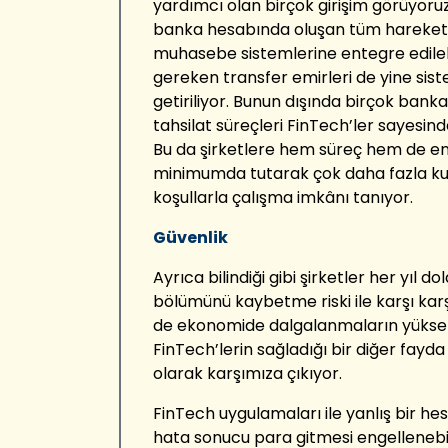
yardımcı olan birçok girişim görüyoru
banka hesabında oluşan tüm hareketler
muhasebe sistemlerine entegre edileb
gereken transfer emirleri de yine sist
getiriliyor. Bunun dışında birçok bank
tahsilat süreçleri FinTech’ler sayesinde 
Bu da şirketlere hem süreç hem de en
minimumda tutarak çok daha fazla kur
koşullarla çalışma imkânı tanıyor.
Güvenlik
Ayrıca bilindiği gibi şirketler her yıl do
bölümünü kaybetme riski ile karşı karşıy
de ekonomide dalgalanmaların yüksek
FinTech’lerin sağladığı bir diğer fayd
olarak karşımıza çıkıyor.
FinTech uygulamaları ile yanlış bir hes
hata sonucu para gitmesi engellenebil