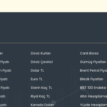
rı
Döviz Kurları
Canlı Borsa
Fiyatı
Döviz Çevirici
Gümüş Fiyatları
n Fiyatı
Dolar TL
Brent Petrol Fiya
iyatı
Euro TL
Bilezik Fiyatları
 Fiyatı
Sterin Kaç TL
BIST 100 Endeksi
yatı
Riyal Kaç TL
Altın Hesaplama
iyatı
Kanada Doları
Yüzde Hesapla