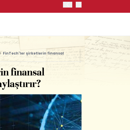
İRAN: HÜRMÜZ'DE GEÇİC
FinTech'ler şirketlerin finansal
in finansal
aylaştırır?