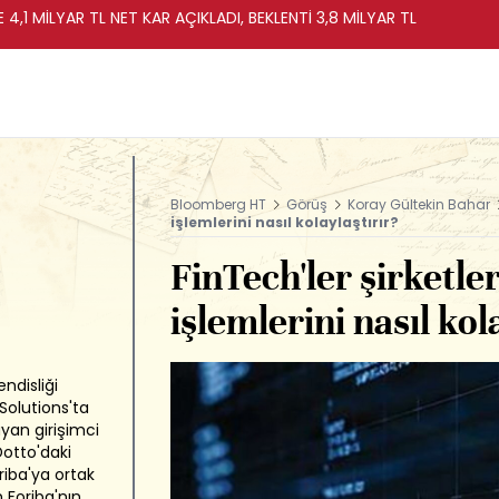
 4,1 MİLYAR TL NET KAR AÇIKLADI, BEKLENTİ 3,8 MİLYAR TL
Bloomberg HT
Görüş
Koray Gültekin Bahar
işlemlerini nasıl kolaylaştırır?
FinTech'ler şirketler
işlemlerini nasıl kol
ndisliği
olutions'ta
ayan girişimci
Dotto'daki
oriba'ya ortak
 Foriba'nın