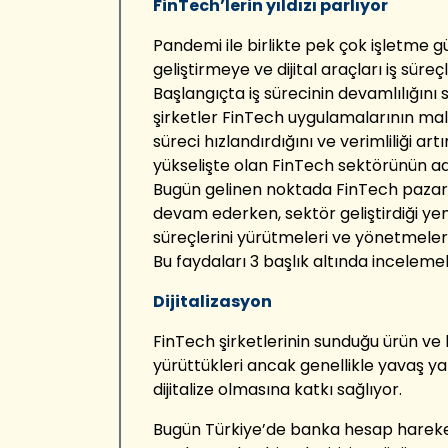
FinTech’lerin yıldızı parlıyor
Pandemi ile birlikte pek çok işletme g
geliştirmeye ve dijital araçları iş süre
Başlangıçta iş sürecinin devamlılığını
şirketler FinTech uygulamalarının mal
süreci hızlandırdığını ve verimliliği art
yükselişte olan FinTech sektörünün ade
Bugün gelinen noktada FinTech paza
devam ederken, sektör geliştirdiği yen
süreçlerini yürütmeleri ve yönetmeler
Bu faydaları 3 başlık altında inceleme
Dijitalizasyon
FinTech şirketlerinin sunduğu ürün ve h
yürüttükleri ancak genellikle yavaş y
dijitalize olmasına katkı sağlıyor.
Bugün Türkiye’de banka hesap hareke