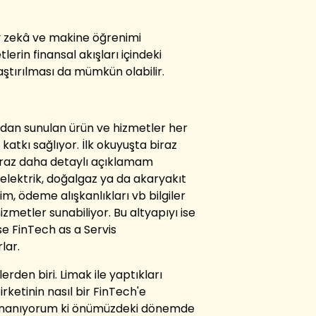
y zekâ ve makine öğrenimi
erin finansal akışları içindeki
aştırılması da mümkün olabilir.
ndan sunulan ürün ve hizmetler her
atkı sağlıyor. İlk okuyuşta biraz
biraz daha detaylı açıklamam
elektrik, doğalgaz ya da akaryakıt
im, ödeme alışkanlıkları vb bilgiler
izmetler sunabiliyor. Bu altyapıyı ise
e FinTech as a Servis
lar.
rden biri. Limak ile yaptıkları
irketinin nasıl bir FinTech'e
 İnanıyorum ki önümüzdeki dönemde