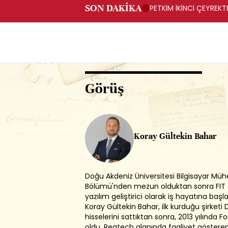
SON DAKİKA
PETKİM İKİNCİ ÇEYREKTE
Görüş
Koray Gültekin Bahar
Doğu Akdeniz Üniversitesi Bilgisayar Mühe
Bölümü'nden mezun olduktan sonra FIT S
yazılım geliştirici olarak iş hayatına başl
Koray Gültekin Bahar, ilk kurduğu şirketi 
hisselerini sattıktan sonra, 2013 yılında F
oldu. Regtech alanında faaliyet gösteren