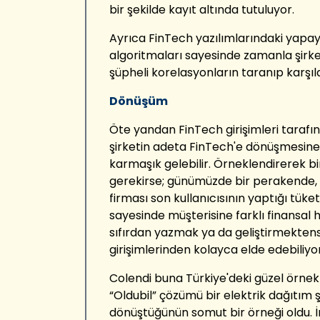
bir şekilde kayıt altında tutuluyor.
Ayrıca FinTech yazılımlarındaki yapa
algoritmaları sayesinde zamanla şirketl
şüpheli korelasyonların taranıp karşıl
Dönüşüm
Öte yandan FinTech girişimleri tarafı
şirketin adeta FinTech'e dönüşmesine k
karmaşık gelebilir. Örneklendirerek 
gerekirse; günümüzde bir perakende, 
firması son kullanıcısının yaptığı tüket
sayesinde müşterisine farklı finansal h
sıfırdan yazmak ya da geliştirmektens
girişimlerinden kolayca elde edebiliyor
Colendi buna Türkiye'deki güzel örnekle
“Oldubil” çözümü bir elektrik dağıtım ş
dönüştüğünün somut bir örneği oldu.