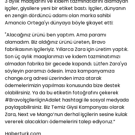
3 aylık maaşlarını ve kıdem tazminatlarını alamayan
işçiler, giysilere yeni bir etiket bastı. İşçiler, dünyanın
en zengin dördüncü adamı olan marka sahibi
Amancio Ortega'yı dünyaya böyle şikayet etti:
"Alacağınız ürünü ben yaptım. Ama paramı
alamadım. Biz aldığınız ürünü üreten, Bravo
fabrikasının işçileriyiz. Yıllarca Zara için üretim yaptık.
Son üç aylık maaşlarımızı ve kıdem tazminatımızı
almadan fabrika bir gecede kapandı. Lütfen Zara'ya
söyleyin paramızı ödesin. İmza kampanyamıza
change.org adresi üzerinden imza atarak
ödemelerimizin yapılması konusunda bize destek
olabilirsiniz. Ya da bu etiketin fotoğrafını çekerek
#BravoİşçileriİçinAdalet hashtagi ile sosyal medyada
paylaşabilirsiniz. Biz Temiz Giysi Kampanyası olarak
Zara, Next ve Mango’nun derhal işçilerin sesine kulak
vererek alacakları ödemelerini talep ediyoruz.”
Haberturk.com