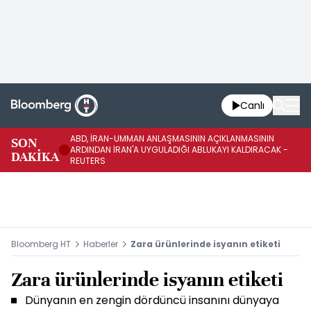
Canlı
ABD, İRAN-UMMAN ANLAŞMASININ AÇIKLANMASININ
AB
SON
ARDINDAN İRAN'A UYGULADIĞI ABLUKAYI KALDIRACAK -
GE
DAKİKA
REUTERS
UY
Bloomberg HT
Haberler
Zara ürünlerinde isyanın etiketi
Zara ürünlerinde isyanın etiketi
Dünyanın en zengin dördüncü insanını dünyaya