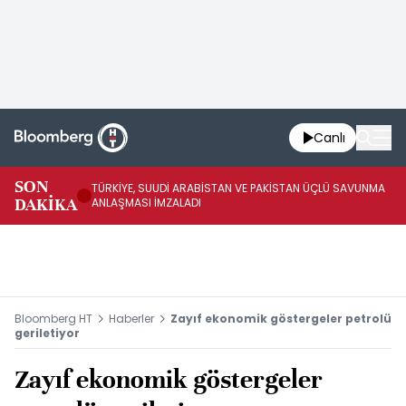
Canlı
SON
TÜRKİYE, SUUDİ ARABİSTAN VE PAKİSTAN ÜÇLÜ SAVUNMA
TR
DAKİKA
ANLAŞMASI İMZALADI
BN
Bloomberg HT
Haberler
Zayıf ekonomik göstergeler petrolü
geriletiyor
Zayıf ekonomik göstergeler