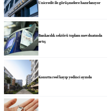
Unicredit ile görüşmelere hazırlanıyor
Bankacılık sektörü toplam mevduatında
artış
Konutta reel kayıp yedinci ayında