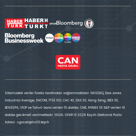
Sitemizdeki veriler Foreks tarafından sağlanmaktadır. NASDAQ, Dow Jones
Industrial Average, SHCOM, FTSE 100, CAC 40, DAX 30, Hang Seng, IBEX 35,
BOVESPA, VİOP ve Tahvil-bono verileri 15 dakika; CME, NYMEX VE S&P verileri 10
dakika gecikmeli verilmektedir. YASAL UYARI © 2026 Kayıtlı Elektronik Posta
Adresi : cgorsel@hs03.kep.tr