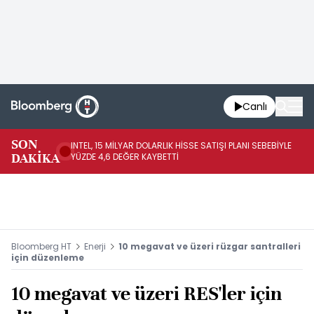
Canlı
SON
INTEL, 15 MİLYAR DOLARLIK HİSSE SATIŞI PLANI SEBEBİYLE
MI
DAKİKA
YÜZDE 4,6 DEĞER KAYBETTİ
GE
Bloomberg HT
Enerji
10 megavat ve üzeri rüzgar santralleri
için düzenleme
10 megavat ve üzeri RES'ler için