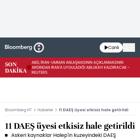
Canlı
ABD, İRAN-UMMAN ANLAŞMASININ AÇIKLANMASININ
AB
SON
ARDINDAN İRAN'A UYGULADIĞI ABLUKAYI KALDIRACAK -
GE
DAKİKA
REUTERS
UY
Bloomberg HT
Haberler
11 DAEŞ üyesi etkisiz hale getirildi
11 DAEŞ üyesi etkisiz hale getirildi
Askeri kaynaklar Halep'in kuzeyindeki DAEŞ